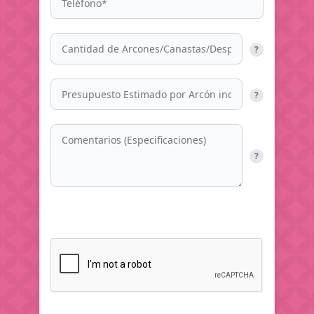
?
?
?