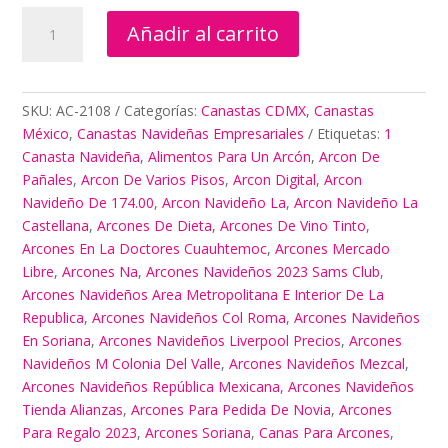
1
Añadir al carrito
Canasta
Navideña
cantidad
SKU:
AC-2108
Categorías:
Canastas CDMX
,
Canastas
México
,
Canastas Navideñas Empresariales
Etiquetas:
1
Canasta Navideña
,
Alimentos Para Un Arcón
,
Arcon De
Pañales
,
Arcon De Varios Pisos
,
Arcon Digital
,
Arcon
Navideño De 174.00
,
Arcon Navideño La
,
Arcon Navideño La
Castellana
,
Arcones De Dieta
,
Arcones De Vino Tinto
,
Arcones En La Doctores Cuauhtemoc
,
Arcones Mercado
Libre
,
Arcones Na
,
Arcones Navideños 2023 Sams Club
,
Arcones Navideños Area Metropolitana E Interior De La
Republica
,
Arcones Navideños Col Roma
,
Arcones Navideños
En Soriana
,
Arcones Navideños Liverpool Precios
,
Arcones
Navideños M Colonia Del Valle
,
Arcones Navideños Mezcal
,
Arcones Navideños República Mexicana
,
Arcones Navideños
Tienda Alianzas
,
Arcones Para Pedida De Novia
,
Arcones
Para Regalo 2023
,
Arcones Soriana
,
Canas Para Arcones
,