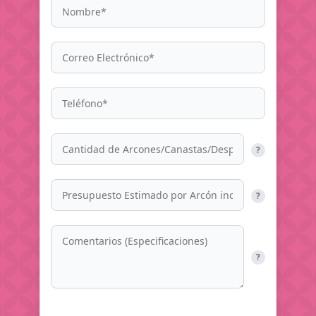
?
?
?