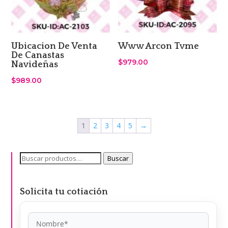
Ubicacion De Venta
Www Arcon Tvme
De Canastas
$
979.00
Navideñas
$
989.00
1
2
3
4
5
→
Buscar
Buscar
por:
Solicita tu cotiación