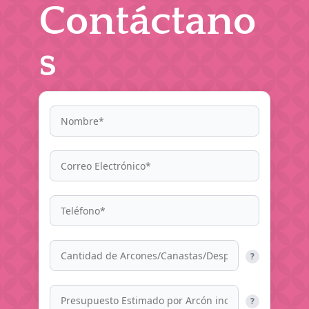
Contáctano
s
?
?