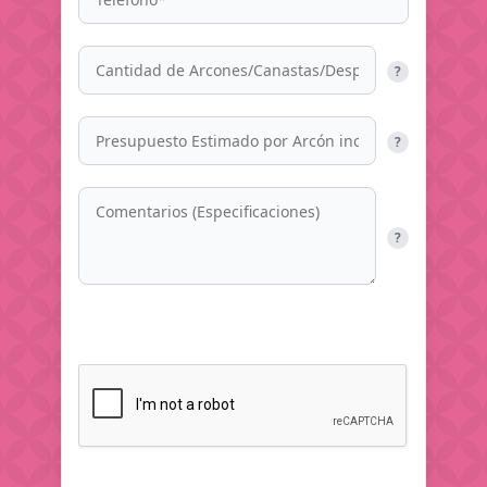
?
?
?