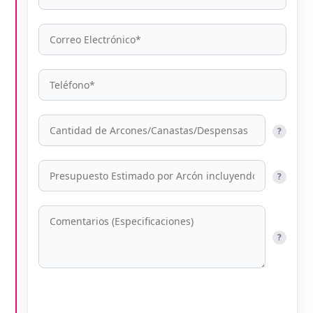
?
?
?