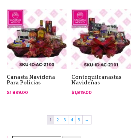
Canasta Navideña
Contequilcanastas
Para Policias
Navideñas
$
1,899.00
$
1,819.00
1
2
3
4
5
→