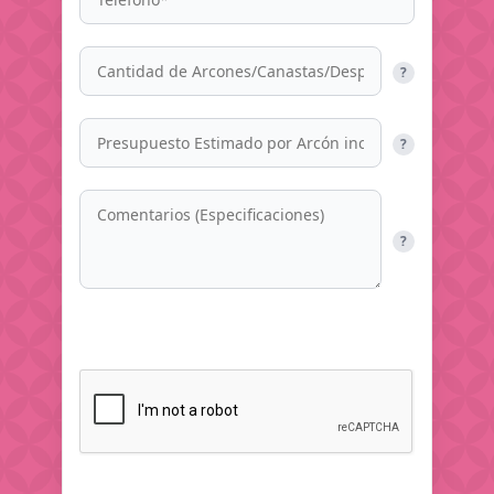
?
?
?