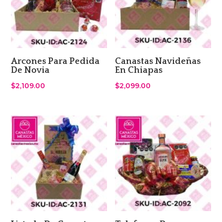
Arcones Para Pedida
Canastas Navideñas
De Novia
En Chiapas
$
2,109.00
$
2,099.00