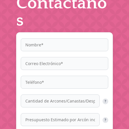
Contáctano
s
?
?