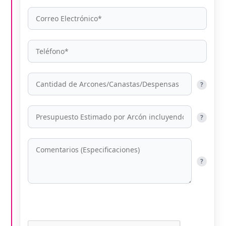
?
?
?