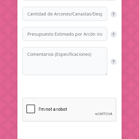
?
?
?