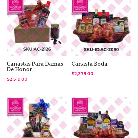
Canastas Para Damas
Canasta Boda
De Honor
$
2,379.00
$
2,519.00