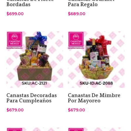
Bordadas
Para Regalo
$
699.00
$
689.00
Canastas Decoradas
Canastas De Mimbre
Para Cumpleaños
Por Mayoreo
$
679.00
$
679.00