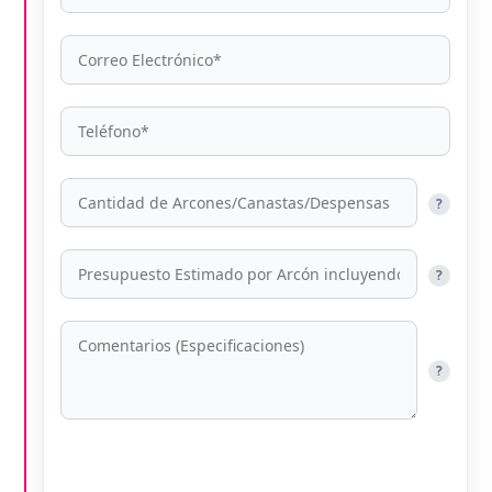
?
?
?