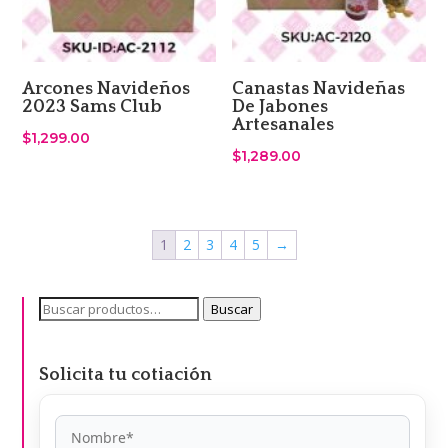
Arcones Navideños
Canastas Navideñas
2023 Sams Club
De Jabones
Artesanales
$
1,299.00
$
1,289.00
1
2
3
4
5
→
Buscar
Buscar
por:
Solicita tu cotiación