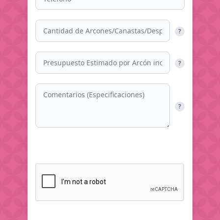
?
?
?