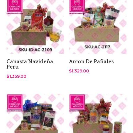
Canasta Navideña
Arcon De Pañales
Peru
$
1,329.00
$
1,359.00