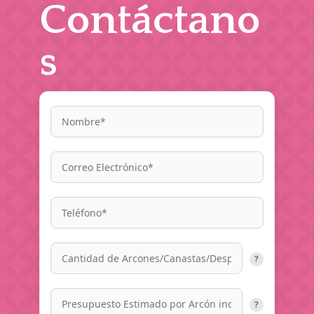
Contáctano
s
?
?