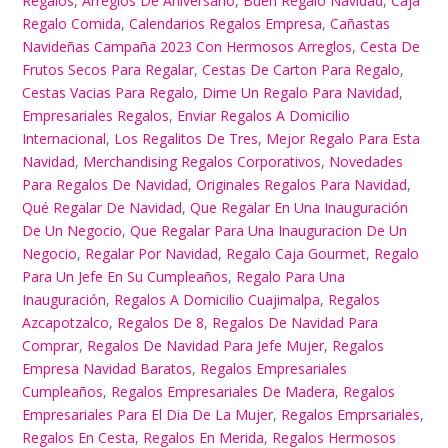
Regalos
,
Arreglos De Aniversario
,
Buen Regalo Navidad
,
Caja
cantidad
Regalo Comida
,
Calendarios Regalos Empresa
,
Cañastas
Navideñas Campaña 2023 Con Hermosos Arreglos
,
Cesta De
Frutos Secos Para Regalar
,
Cestas De Carton Para Regalo
,
Cestas Vacias Para Regalo
,
Dime Un Regalo Para Navidad
,
Empresariales Regalos
,
Enviar Regalos A Domicilio
Internacional
,
Los Regalitos De Tres
,
Mejor Regalo Para Esta
Navidad
,
Merchandising Regalos Corporativos
,
Novedades
Para Regalos De Navidad
,
Originales Regalos Para Navidad
,
Qué Regalar De Navidad
,
Que Regalar En Una Inauguración
De Un Negocio
,
Que Regalar Para Una Inauguracion De Un
Negocio
,
Regalar Por Navidad
,
Regalo Caja Gourmet
,
Regalo
Para Un Jefe En Su Cumpleaños
,
Regalo Para Una
Inauguración
,
Regalos A Domicilio Cuajimalpa
,
Regalos
Azcapotzalco
,
Regalos De 8
,
Regalos De Navidad Para
Comprar
,
Regalos De Navidad Para Jefe Mujer
,
Regalos
Empresa Navidad Baratos
,
Regalos Empresariales
Cumpleaños
,
Regalos Empresariales De Madera
,
Regalos
Empresariales Para El Dia De La Mujer
,
Regalos Emprsariales
,
Regalos En Cesta
,
Regalos En Merida
,
Regalos Hermosos