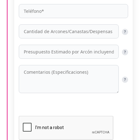
?
?
?