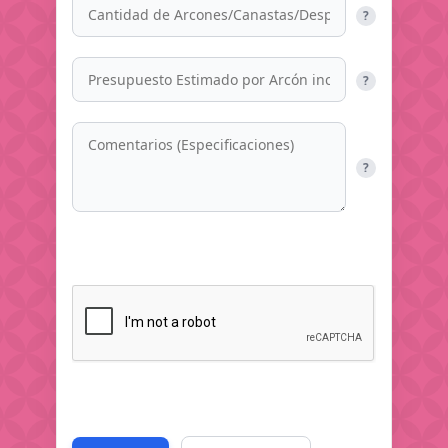
?
?
?