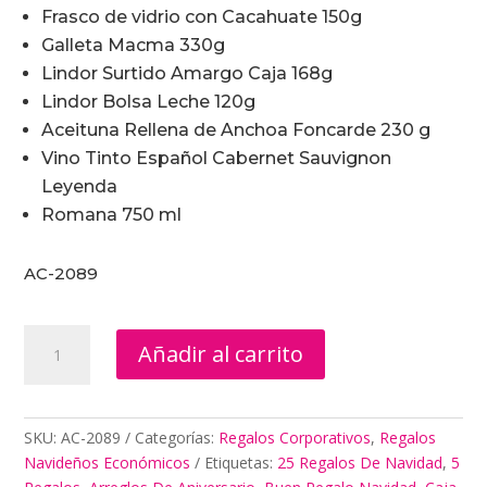
Frasco de vidrio con Cacahuate 150g
Galleta Macma 330g
Lindor Surtido Amargo Caja 168g
Lindor Bolsa Leche 120g
Aceituna Rellena de Anchoa Foncarde 230 g
Vino Tinto Español Cabernet Sauvignon
Leyenda
Romana 750 ml
AC-2089
Regalos
Añadir al carrito
Para
Rifa
De
Fin
SKU:
AC-2089
Categorías:
Regalos Corporativos
,
Regalos
De
Navideños Económicos
Etiquetas:
25 Regalos De Navidad
,
5
Año