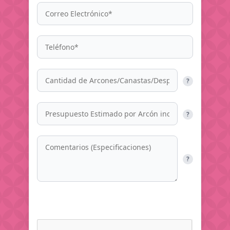
?
?
?