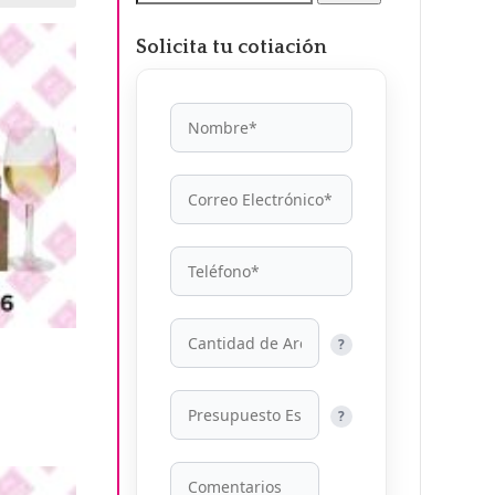
por:
Solicita tu cotiación
?
?