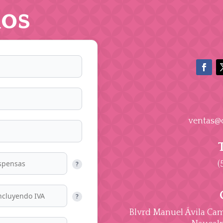
os
ventas@
(
?
?
Blvrd Manuel Ávila Cama