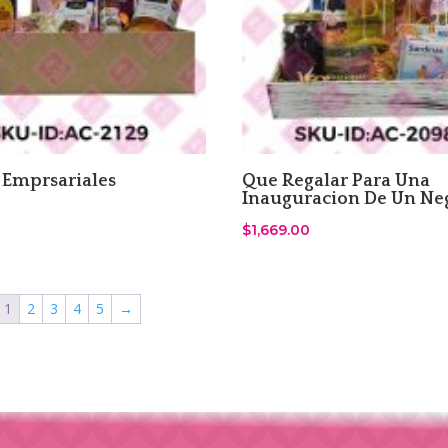
 Emprsariales
Que Regalar Para Una
Inauguracion De Un Ne
$
1,669.00
1
2
3
4
5
→