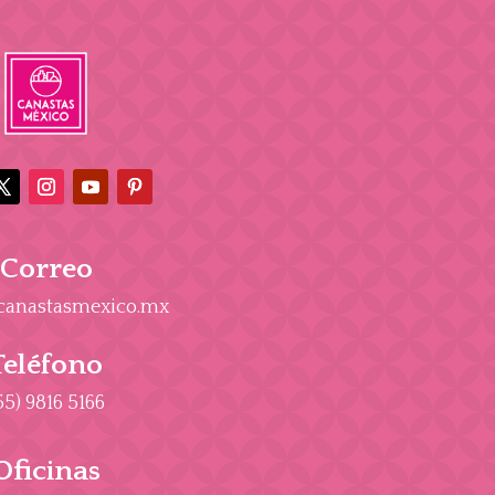
Correo
canastasmexico.mx
Teléfono
55) 9816 5166
Oficinas