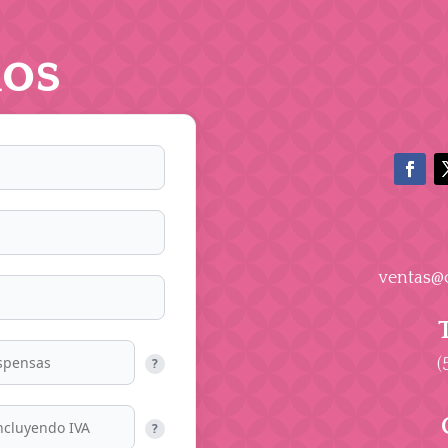
os
ventas@
(
?
?