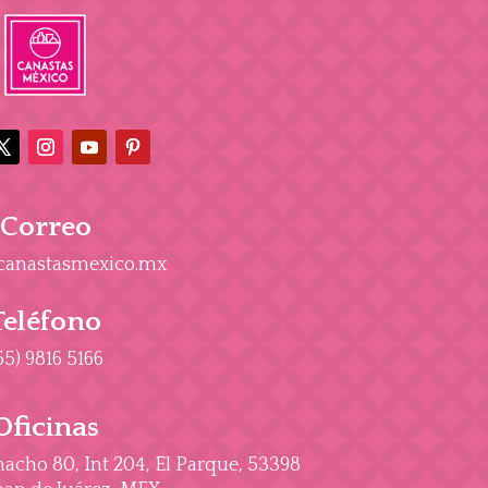
Correo
canastasmexico.mx
Teléfono
55) 9816 5166
Oficinas
cho 80, Int 204, El Parque, 53398