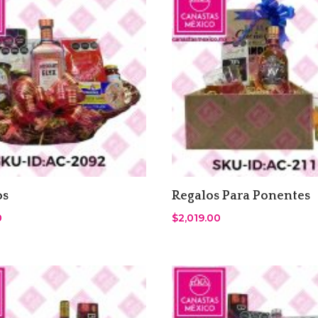
os
Regalos Para Ponentes
0
$
2,019.00