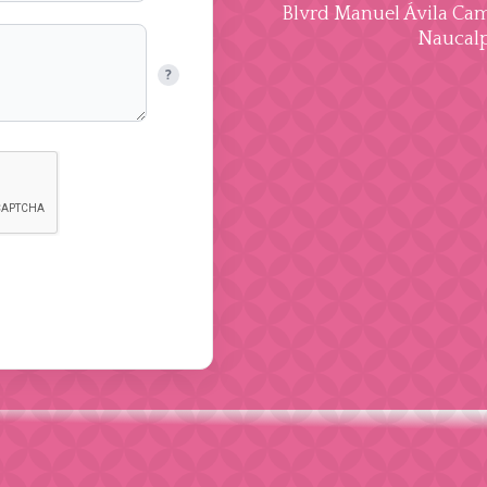
Blvrd Manuel Ávila Cama
Naucalp
?