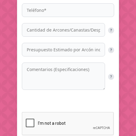
?
?
?