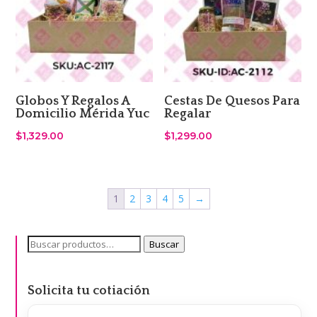
Globos Y Regalos A
Cestas De Quesos Para
Domicilio Mérida Yuc
Regalar
$
1,329.00
$
1,299.00
1
2
3
4
5
→
Buscar
Buscar
por:
Solicita tu cotiación