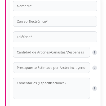
?
?
?