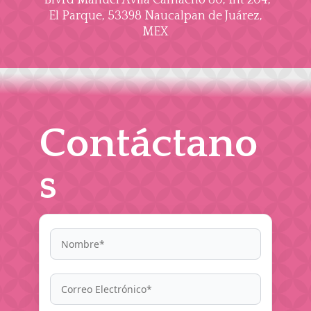
Blvrd Manuel Ávila Camacho 80, Int 204,
El Parque, 53398 Naucalpan de Juárez,
MEX
Contáctano
s