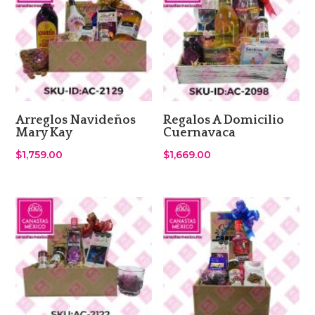
Arreglos Navideños
Regalos A Domicilio
Mary Kay
Cuernavaca
$
1,759.00
$
1,669.00