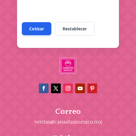
Correo
ventas@canastasmexico.mx