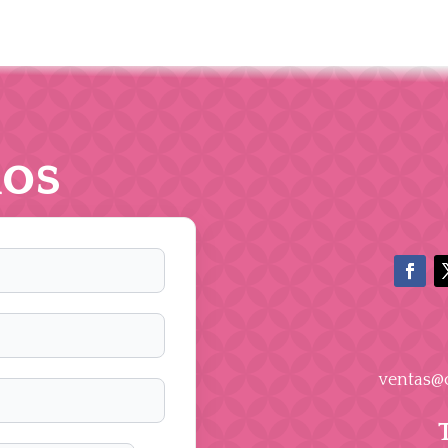
os
ventas@