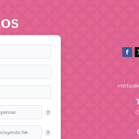
os
ventas@
(
?
?