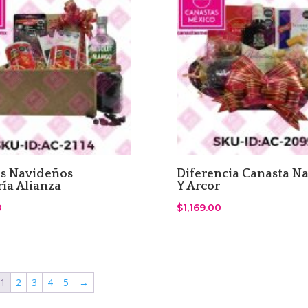
s Navideños
Diferencia Canasta N
ría Alianza
Y Arcor
0
$
1,169.00
1
2
3
4
5
→