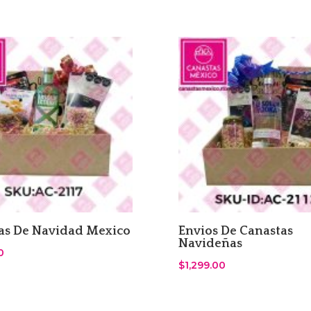
as De Navidad Mexico
Envios De Canastas
Navideñas
0
$
1,299.00