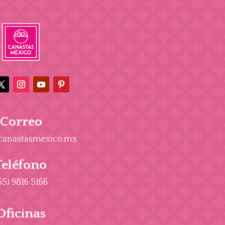
Correo
canastasmexico.mx
Teléfono
55) 9816 5166
Oficinas