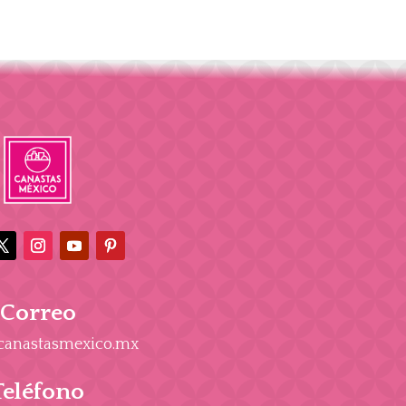
Correo
canastasmexico.mx
Teléfono