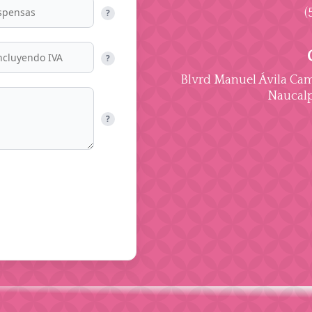
(
?
?
Blvrd Manuel Ávila Cama
Naucalp
?