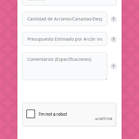
?
?
?