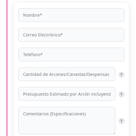
?
?
?