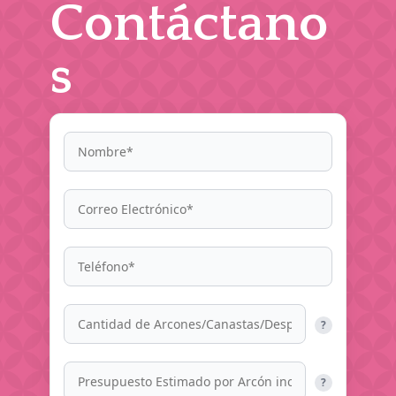
Contáctano
s
?
?