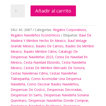
Solicitud
Añadir al carrito
De
Regalos
A
Proveedores
SKU:
AC-2087
Categorías:
Regalos Corporativos
,
cantidad
Regalos Navideños Económicos
Etiquetas:
Baul De
Madera Y Mimbre Hecho En Mexico
,
Baul Vintage
Grande Mexico
,
Baules De Carrizo
,
Baules De Mimbre
Mexico
,
Baules Mimbre Cdmx
,
Catalogo De
Despensas Navideñas 2023
,
Cesta De Navidad En
Mexico
,
Cesta Navidad Elizondo
,
Cesta Navideña
Mexico
,
Cestas De Mimbre Mercado De Sonora
,
Cestas Navidenas Cdmx
,
Cestas Navideñas
Tlalnepantla
,
Como Acomodar Una Despensa
Navideña
,
Como Decorar Baules Navideños
,
Despensas De Costco
,
Despensas Decoradas
,
Despensas En Sams
,
Despensas Navideña Soriana
Queretaro
,
Despensas Navideñas Donde Comprar
,
Despensas Navideñas En Mexico
,
Despensas