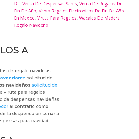
D.f
,
Venta De Despensas Sams
,
Venta De Regalos De
Fin De Año
,
Venta Regalos Electronicos De Fin De Año
En Mexico
,
Viruta Para Regalos
,
Wacales De Madera
Regalo Navideño
LOS A
tas de regalo navide;as
proveedores
solicitud de
los navideños
solicitud de
e viruta para regalos
go de despensas navideñas
edor
al contrario como
ir la despensa en soriana
spensas para navidad