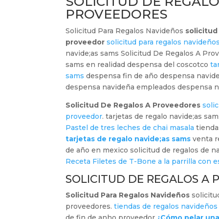
SOLICITUD DE REGALO
PROVEEDORES
Solicitud Para Regalos Navideños
solicitud
proveedor
solicitud para regalos navideño
navide;as sams Solicitud De Regalos A Pro
sams en realidad despensa del coscotco
ta
sams
despensa fin de año despensa navide
despensa navideña empleados despensa na
Solicitud De Regalos A Proveedores
soli
proveedor
. tarjetas de regalo navide;as s
Pastel de tres leches de chai masala
tienda
tarjetas de regalo navide;as sams
venta r
de año en mexico solicitud de regalos de n
Receta Filetes de T-Bone a la parrilla con 
SOLICITUD DE REGALOS A
Solicitud Para Regalos Navideños
solicitu
proveedores.
tiendas de regalos navideños
de fin de anho proveedor
¿Cómo pelar una