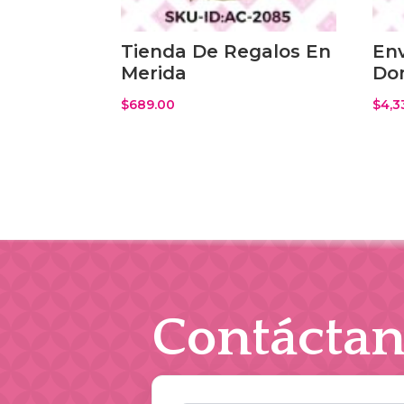
Tienda De Regalos En
Env
Merida
Dom
$
689.00
$
4,3
Contáctan