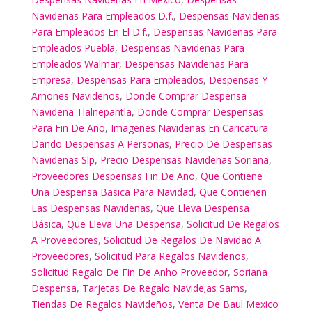
Navideñas Para Empleados D.f.
,
Despensas Navideñas
Para Empleados En El D.f.
,
Despensas Navideñas Para
Empleados Puebla
,
Despensas Navideñas Para
Empleados Walmar
,
Despensas Navideñas Para
Empresa
,
Despensas Para Empleados
,
Despensas Y
Arnones Navideños
,
Donde Comprar Despensa
Navideña Tlalnepantla
,
Donde Comprar Despensas
Para Fin De Año
,
Imagenes Navideñas En Caricatura
Dando Despensas A Personas
,
Precio De Despensas
Navideñas Slp
,
Precio Despensas Navideñas Soriana
,
Proveedores Despensas Fin De Año
,
Que Contiene
Una Despensa Basica Para Navidad
,
Que Contienen
Las Despensas Navideñas
,
Que Lleva Despensa
Básica
,
Que Lleva Una Despensa
,
Solicitud De Regalos
A Proveedores
,
Solicitud De Regalos De Navidad A
Proveedores
,
Solicitud Para Regalos Navideños
,
Solicitud Regalo De Fin De Anho Proveedor
,
Soriana
Despensa
,
Tarjetas De Regalo Navide;as Sams
,
Tiendas De Regalos Navideños
,
Venta De Baul Mexico