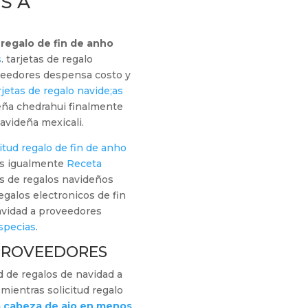
S A
 regalo de fin de anho
s
. tarjetas de regalo
veedores despensa costo y
rjetas de regalo navide;as
ña chedrahui finalmente
videña mexicali.
citud regalo de fin de anho
ams igualmente
Receta
s de regalos navideños
egalos electronicos de fin
avidad a proveedores
especias
.
 PROVEEDORES
d de regalos de navidad a
mientras solicitud regalo
 cabeza de ajo en menos