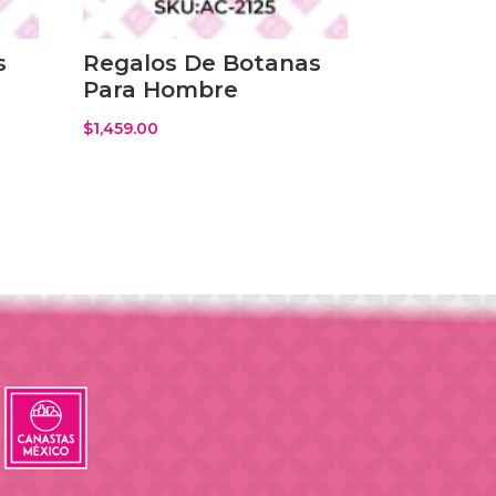
s
Regalos De Botanas
Para Hombre
$
1,459.00