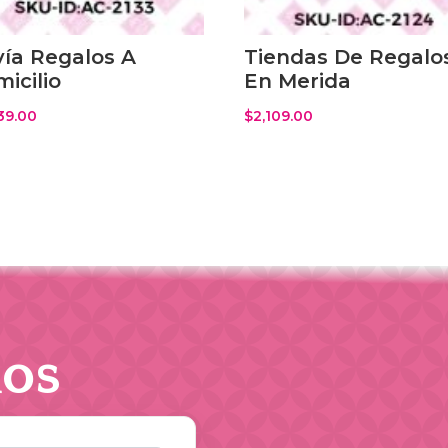
ía Regalos A
Tiendas De Regalo
icilio
En Merida
39.00
$
2,109.00
os