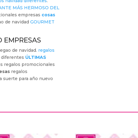
os navidad diferentes
.
ANTE MÁS HERMOSO DEL
cionales empresas
cosas
gao de navidad
GOURMET
O EMPRESAS
egao de navidad.
regalos
 diferentes
ÚLTIMAS
s regalos promocionales
esas
regalos
 suerte para año nuevo