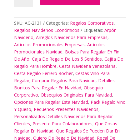
Reconocimiento
Empresas
cantidad
SKU:
AC-2131
Categorías:
Regalos Corporativos
,
Regalos Navideños Económicos
Etiquetas:
Arpón
Navideño
,
Arreglos Navideños Para Empresas
,
Articulos Promocionales Empresas
,
Articulos
Promocionales Navidad
,
Bolsas Para Regalar En Fin
De Año
,
Caja De Regalo De Los 5 Sentidos
,
Cajita De
Regalo Para Hombre
,
Cesta Navideña Venezolana
,
Cesta Regalo Ferrero Rocher
,
Cestas Vino Para
Regalar
,
Comprar Regalos Para Navidad
,
Detalles
Bonitos Para Regalar En Navidad
,
Obsequio
Corporativo
,
Obsequios Originales Para Navidad
,
Opciones Para Regalar Esta Navidad
,
Pack Regalo Vino
Y Queso
,
Pequeños Presentes Navideños
,
Personalizados Detalles Navideños Para Regalar
Clientes
,
Presente Para Colaboradores
,
Que Cosas
Regalar En Navidad
,
Que Regalos Se Pueden Dar En
Navidad
,
Quiero De Regalo De Navidad
,
Regal De