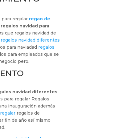
 para regalar
regao de
s
regalos navidad para
s que regalos navidad de
.
regalos navidad diferentes
los para naviadad
regalos
los para empleados que se
 negocio pero.
IENTO
galos navidad diferentes
as para regalar Regalos
una inauguración además
regalar
regalos de
ar fin de año así mismo
ad.