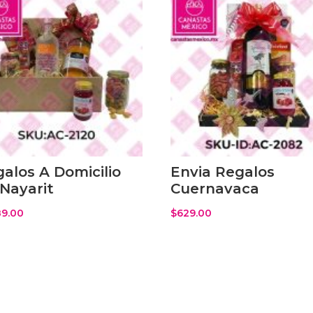
alos A Domicilio
Envia Regalos
Nayarit
Cuernavaca
89.00
$
629.00