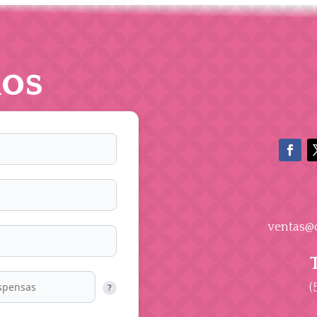
os
ventas@
(
?