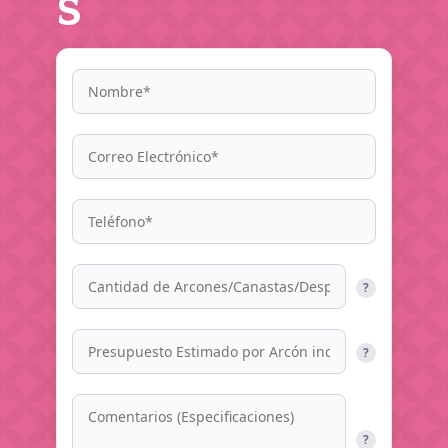
s
?
?
?