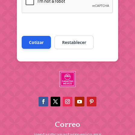
Correo
ventas@canastasmexico.mx