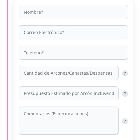
?
?
?