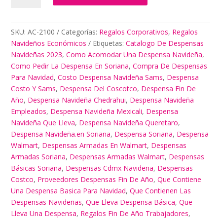
De
Año
Trabajadores
SKU:
AC-2100
Categorías:
Regalos Corporativos
,
Regalos
cantidad
Navideños Económicos
Etiquetas:
Catalogo De Despensas
Navideñas 2023
,
Como Acomodar Una Despensa Navideña
,
Como Pedir La Despensa En Soriana
,
Compra De Despensas
Para Navidad
,
Costo Despensa Navideña Sams
,
Despensa
Costo Y Sams
,
Despensa Del Coscotco
,
Despensa Fin De
Año
,
Despensa Navideña Chedrahui
,
Despensa Navideña
Empleados
,
Despensa Navideña Mexicali
,
Despensa
Navideña Que Lleva
,
Despensa Navideña Queretaro
,
Despensa Navideña.en Soriana
,
Despensa Soriana
,
Despensa
Walmart
,
Despensas Armadas En Walmart
,
Despensas
Armadas Soriana
,
Despensas Armadas Walmart
,
Despensas
Básicas Soriana
,
Despensas Cdmx Navidena
,
Despensas
Costco
,
Proveedores Despensas Fin De Año
,
Que Contiene
Una Despensa Basica Para Navidad
,
Que Contienen Las
Despensas Navideñas
,
Que Lleva Despensa Básica
,
Que
Lleva Una Despensa
,
Regalos Fin De Año Trabajadores
,