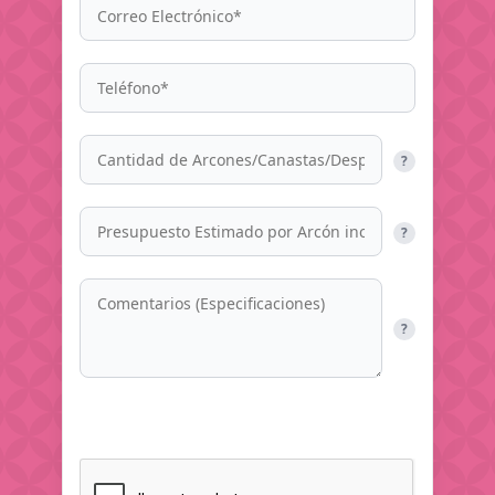
?
?
?