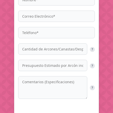
?
?
?