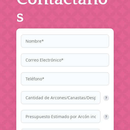
s
?
?