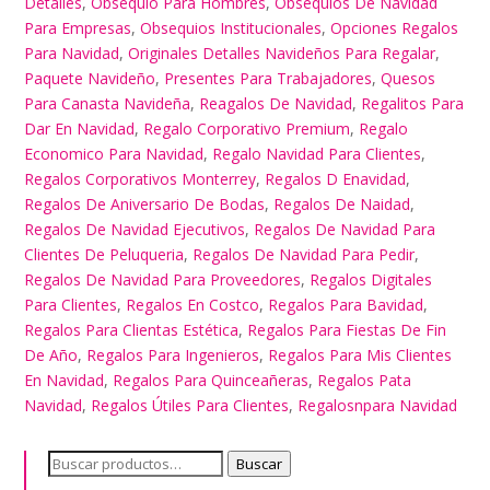
Detalles
,
Obsequio Para Hombres
,
Obsequios De Navidad
Para Empresas
,
Obsequios Institucionales
,
Opciones Regalos
Para Navidad
,
Originales Detalles Navideños Para Regalar
,
Paquete Navideño
,
Presentes Para Trabajadores
,
Quesos
Para Canasta Navideña
,
Reagalos De Navidad
,
Regalitos Para
Dar En Navidad
,
Regalo Corporativo Premium
,
Regalo
Economico Para Navidad
,
Regalo Navidad Para Clientes
,
Regalos Corporativos Monterrey
,
Regalos D Enavidad
,
Regalos De Aniversario De Bodas
,
Regalos De Naidad
,
Regalos De Navidad Ejecutivos
,
Regalos De Navidad Para
Clientes De Peluqueria
,
Regalos De Navidad Para Pedir
,
Regalos De Navidad Para Proveedores
,
Regalos Digitales
Para Clientes
,
Regalos En Costco
,
Regalos Para Bavidad
,
Regalos Para Clientas Estética
,
Regalos Para Fiestas De Fin
De Año
,
Regalos Para Ingenieros
,
Regalos Para Mis Clientes
En Navidad
,
Regalos Para Quinceañeras
,
Regalos Pata
Navidad
,
Regalos Útiles Para Clientes
,
Regalosnpara Navidad
Buscar
Buscar
por: