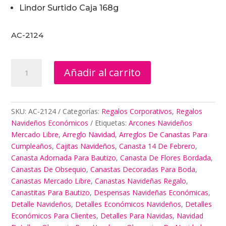
Lindor Surtido Caja 168g
AC-2124
Regalos
Añadir al carrito
De
Aniversario
De
Bodas
SKU:
AC-2124
Categorías:
Regalos Corporativos
,
Regalos
cantidad
Navideños Económicos
Etiquetas:
Arcones Navideños
Mercado Libre
,
Arreglo Navidad
,
Arreglos De Canastas Para
Cumpleaños
,
Cajitas Navideños
,
Canasta 14 De Febrero
,
Canasta Adornada Para Bautizo
,
Canasta De Flores Bordada
,
Canastas De Obsequio
,
Canastas Decoradas Para Boda
,
Canastas Mercado Libre
,
Canastas Navideñas Regalo
,
Canastitas Para Bautizo
,
Despensas Navideñas Económicas
,
Detalle Navideños
,
Detalles Económicos Navideños
,
Detalles
Económicos Para Clientes
,
Detalles Para Navidas
,
Navidad