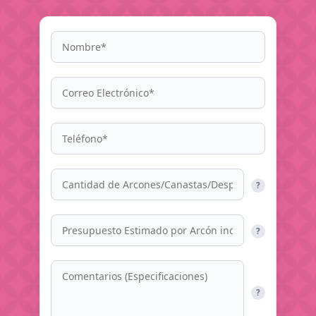
?
?
?