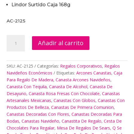
Lindor Surtido Caja 168g
AC-2125
Mesa
Añadir al carrito
De
Regalos
De
Sears
SKU:
AC-2125
Categorías:
Regalos Corporativos
,
Regalos
cantidad
Navideños Económicos
Etiquetas:
Arcones Canastas
,
Caja
Para Regalo De Madera
,
Canasta Arcones Navideños
,
Canasta Con Tequila
,
Canasta De Alcohol
,
Canasta De
Desayuno
,
Canasta Rosa Fresas Con Chocolate
,
Canastas
Artesanales Mexicanas
,
Canastas Con Globos
,
Canastas Con
Productos De Belleza
,
Canastas De Primera Comunion
,
Canastas Decoradas Con Flores
,
Canastas Decoradas Para
Bodas
,
Canastas Navideño
,
Canastita De Regalo
,
Cesta De
Chocolates Para Regalar
,
Mesa De Regalos De Sears
,
Q Se