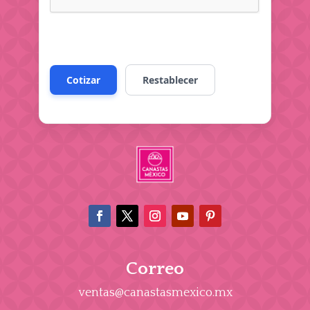
Correo
ventas@canastasmexico.mx