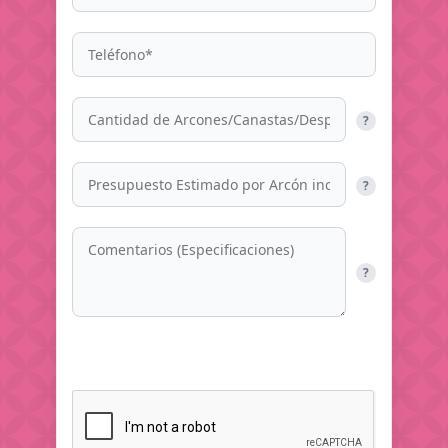
?
?
?