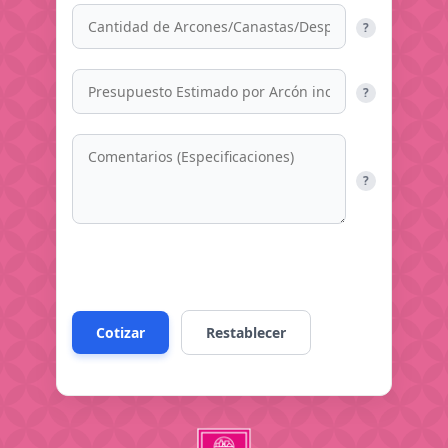
?
?
?