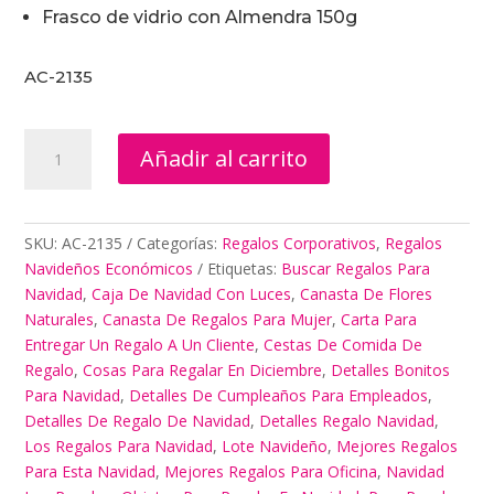
Frasco de vidrio con Almendra 150g
AC-2135
Mejores
Añadir al carrito
Regalos
Para
Oficina
cantidad
SKU:
AC-2135
Categorías:
Regalos Corporativos
,
Regalos
Navideños Económicos
Etiquetas:
Buscar Regalos Para
Navidad
,
Caja De Navidad Con Luces
,
Canasta De Flores
Naturales
,
Canasta De Regalos Para Mujer
,
Carta Para
Entregar Un Regalo A Un Cliente
,
Cestas De Comida De
Regalo
,
Cosas Para Regalar En Diciembre
,
Detalles Bonitos
Para Navidad
,
Detalles De Cumpleaños Para Empleados
,
Detalles De Regalo De Navidad
,
Detalles Regalo Navidad
,
Los Regalos Para Navidad
,
Lote Navideño
,
Mejores Regalos
Para Esta Navidad
,
Mejores Regalos Para Oficina
,
Navidad