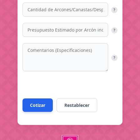
?
?
?