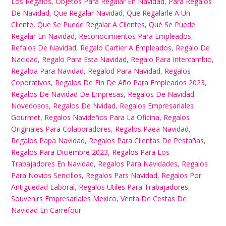
Los Regalos
,
Objetos Para Regalar En Navidad
,
Para Regalos
De Navidad
,
Que Regalar Navidad
,
Que Regalarle A Un
Cliente
,
Que Se Puede Regalar A Clientes
,
Qué Se Puede
Regalar En Navidad
,
Reconocimientos Para Empleados
,
Refalos De Navidad
,
Regalo Cartier A Empleados
,
Regalo De
Nacidad
,
Regalo Para Esta Navidad
,
Regalo Para Intercambio
,
Regaloa Para Navidad
,
Regalod Para Navidad
,
Regalos
Coporativos
,
Regalos De Fin De Año Para Empleados 2023
,
Regalos De Navidad De Empresas
,
Regalos De Navidad
Novedosos
,
Regalos De Nvidad
,
Regalos Empresariales
Gourmet
,
Regalos Navideños Para La Oficina
,
Regalos
Originales Para Colaboradores
,
Regalos Paea Navidad
,
Regalos Papa Navidad
,
Regalos Para Clientas De Pestañas
,
Regalos Para Diciembre 2023
,
Regalos Para Los
Trabajadores En Navidad
,
Regalos Para Navidades
,
Regalos
Para Novios Sencillos
,
Regalos Pars Navidad
,
Regalos Por
Antiguedad Laboral
,
Regalos Utiles Para Trabajadores
,
Souvenirs Empresariales Mexico
,
Venta De Cestas De
Navidad En Carrefour