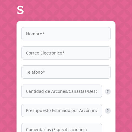
s
?
?