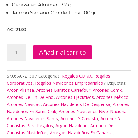
Cereza en Almibar 132 g
Jamón Serrano Conde Luna 100gr
AC-2130
Que
Añadir al carrito
Son
Los
Regalos
Navideños
SKU:
AC-2130
Categorías:
Regalos CDMX
,
Regalos
cantidad
Corporativos
,
Regalos Navideños Empresariales
Etiquetas:
Arcon Alianza
,
Arcones Baratos Carrefour
,
Arcones Cdmx
,
Arcones De Fin De Año
,
Arcones Ejecutivos
,
Arcones México
,
Arcones Navidad
,
Arcones Navideños De Despensa
,
Arcones
Navideños En Sams Club
,
Arcones Navideños Nivel Nacional
,
Arcones Navidenos Sams
,
Arcones Y Canasta
,
Arcones Y
Canastas Para Regalos
,
Argon Navideño
,
Armado De
Canastas Navideñas
,
Arreglos Navideños En Canasta
,