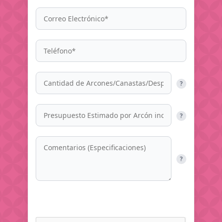
?
?
?