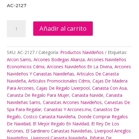
AC-2127
Liverpool
Añadir al carrito
Arreglos
Navideños
cantidad
SKU:
AC-2127
Categoría:
Productos Navideños
Etiquetas:
Arcon Sams
,
Arcones Bodegas Alianza
,
Arcones Navideños
Economicos Cdmx
,
Arcones Navideños En La Divina
,
Arcones
Navideños Y Canastas Navideñas
,
Articulos De Canasta
Navideña
,
Artículos Promocionales Cdmx
,
Cajas De Madera
Para Arcones
,
Cajas De Regalo Liverpool
,
Canasta Con Asa
,
Canasta De Regalo Para Mujer
,
Canasta Navide
,
Canasta
Navideñas Sams
,
Canastas Arcones Navideños
,
Canastas De
Spa Para Regalar
,
Canastas Y Arcones.mx
,
Canastos De
Regalo
,
Costco Canasta Navideña
,
Donde Comprar Regalos
De Navidad
,
El Mejor Regalo En Navidad
,
El Rey De Los
Arcones
,
El Sardinero Canastas Navideñas
,
Liverpool Arreglos
Navideños
,
Liverpool Canasta Navideña
,
Piñatas De