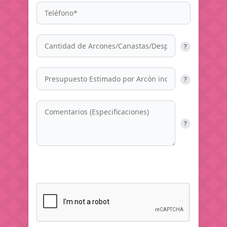
?
?
?