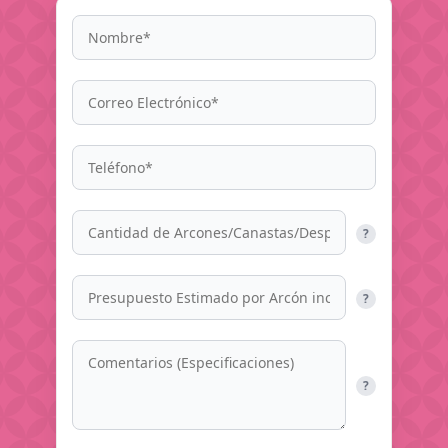
?
?
?