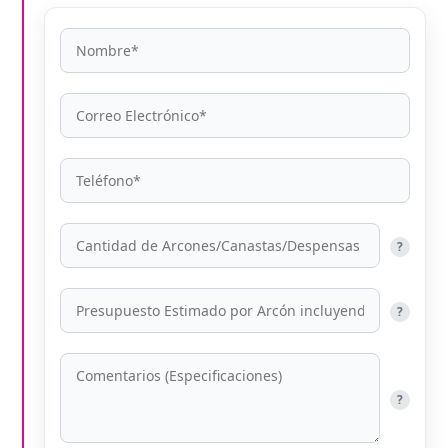
?
?
?