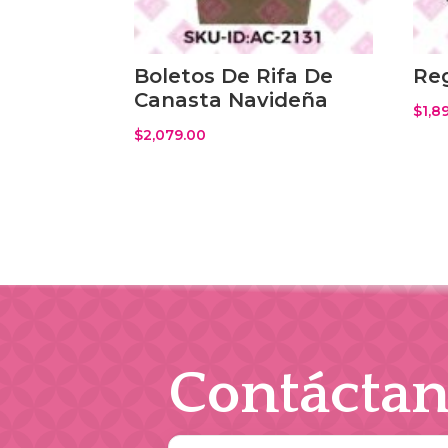
Boletos De Rifa De
Reg
Canasta Navideña
$
1,8
$
2,079.00
Contáctan