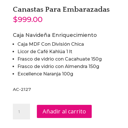
Canastas Para Embarazadas
$
999.00
Caja Navideña Enriquecimiento
Caja MDF Con División Chica
Licor de Café Kahlúa 1 lt
Frasco de vidrio con Cacahuate 150g
Frasco de vidrio con Almendra 150g
Excellence Naranja 100g
AC-2127
Canastas
Añadir al carrito
Para
Embarazadas
cantidad