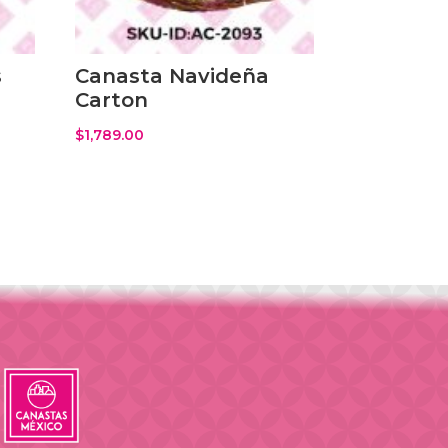
s
Canasta Navideña
Carton
$
1,789.00