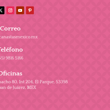
Correo
canastasmexico.mx
Teléfono
55) 9816 5166
Oficinas
cho 80, Int 204, El Parque, 53398
an de Juárez, MEX