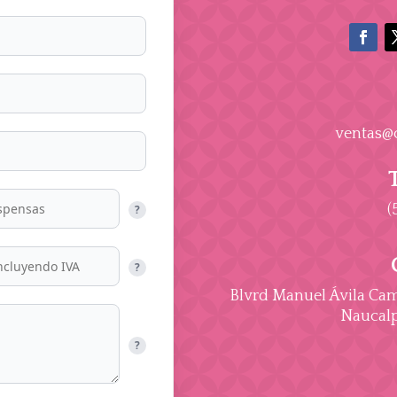
ventas@
(
?
?
Blvrd Manuel Ávila Cama
Naucalp
?