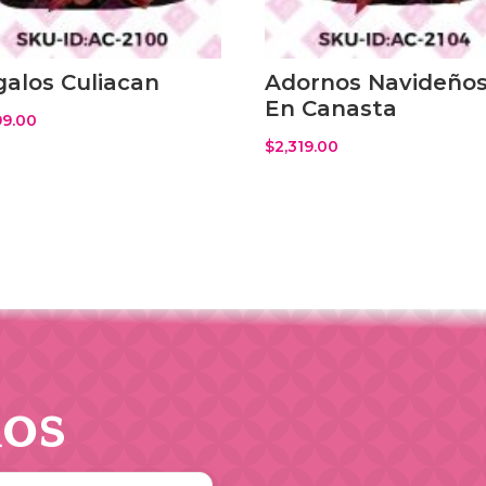
alos Culiacan
Adornos Navideño
En Canasta
99.00
$
2,319.00
os