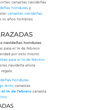
 sorteo canastas navideñas
ideñas honduras
y
aster
canastas navideñas
de xv años hombres
ARAZADAS
as navideñas honduras
as para el 14 de febrero
avidad por esto mismo
itas para el 14 de febrero
veres navideña ahora
regalo.
ideñas honduras
.
go lento
canastas
 el 14 de febrero
canasta
Vino
.
ADAS