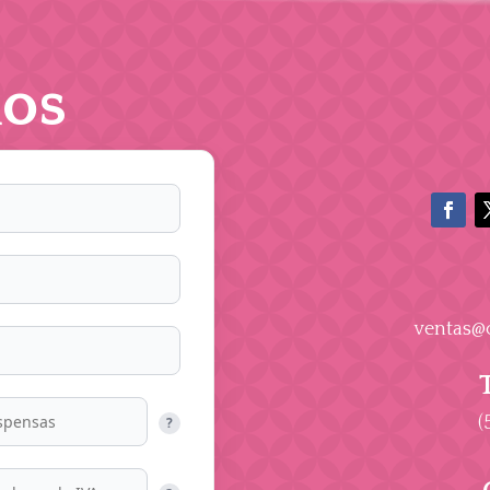
os
ventas@
(
?