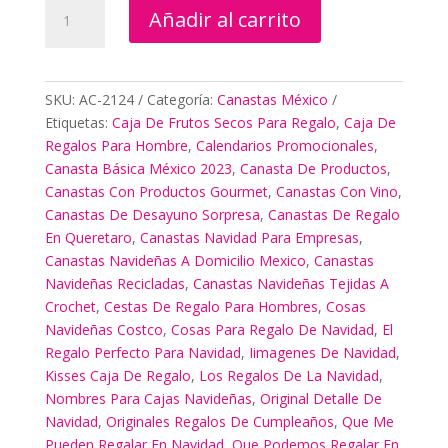
Canastas
Añadir al carrito
De
Regalo
En
Querétaro
SKU:
AC-2124
Categoría:
Canastas México
cantidad
Etiquetas:
Caja De Frutos Secos Para Regalo
,
Caja De
Regalos Para Hombre
,
Calendarios Promocionales
,
Canasta Básica México 2023
,
Canasta De Productos
,
Canastas Con Productos Gourmet
,
Canastas Con Vino
,
Canastas De Desayuno Sorpresa
,
Canastas De Regalo
En Queretaro
,
Canastas Navidad Para Empresas
,
Canastas Navideñas A Domicilio Mexico
,
Canastas
Navideñas Recicladas
,
Canastas Navideñas Tejidas A
Crochet
,
Cestas De Regalo Para Hombres
,
Cosas
Navideñas Costco
,
Cosas Para Regalo De Navidad
,
El
Regalo Perfecto Para Navidad
,
Iimagenes De Navidad
,
Kisses Caja De Regalo
,
Los Regalos De La Navidad
,
Nombres Para Cajas Navideñas
,
Original Detalle De
Navidad
,
Originales Regalos De Cumpleaños
,
Que Me
Pueden Regalar En Navidad
,
Que Podemos Regalar En