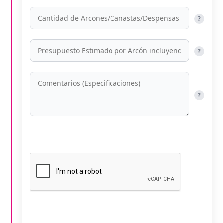
?
?
?