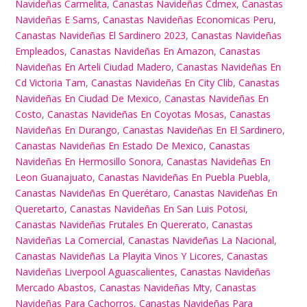
Navideñas Carmelita
,
Canastas Navideñas Cdmex
,
Canastas
Navideñas E Sams
,
Canastas Navideñas Economicas Peru
,
Canastas Navideñas El Sardinero 2023
,
Canastas Navideñas
Empleados
,
Canastas Navideñas En Amazon
,
Canastas
Navideñas En Arteli Ciudad Madero
,
Canastas Navideñas En
Cd Victoria Tam
,
Canastas Navideñas En City Clib
,
Canastas
Navideñas En Ciudad De Mexico
,
Canastas Navideñas En
Costo
,
Canastas Navideñas En Coyotas Mosas
,
Canastas
Navideñas En Durango
,
Canastas Navideñas En El Sardinero
,
Canastas Navideñas En Estado De Mexico
,
Canastas
Navideñas En Hermosillo Sonora
,
Canastas Navideñas En
Leon Guanajuato
,
Canastas Navideñas En Puebla Puebla
,
Canastas Navideñas En Querétaro
,
Canastas Navideñas En
Queretarto
,
Canastas Navideñas En San Luis Potosi
,
Canastas Navideñas Frutales En Quererato
,
Canastas
Navideñas La Comercial
,
Canastas Navideñas La Nacional
,
Canastas Navideñas La Playita Vinos Y Licores
,
Canastas
Navideñas Liverpool Aguascalientes
,
Canastas Navideñas
Mercado Abastos
,
Canastas Navideñas Mty
,
Canastas
Navideñas Para Cachorros
,
Canastas Navideñas Para