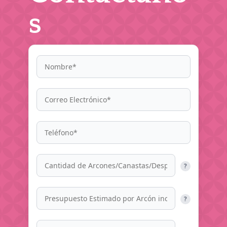
s
?
?