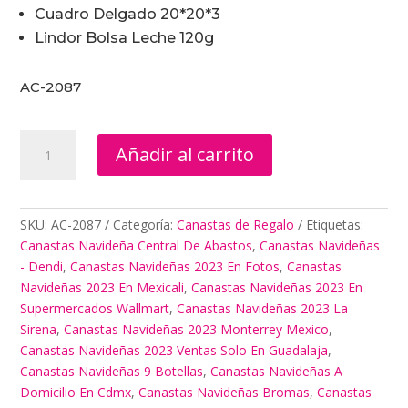
Cuadro Delgado 20*20*3
Lindor Bolsa Leche 120g
AC-2087
Canastas
Añadir al carrito
Navidenas
Samborn
cantidad
SKU:
AC-2087
Categoría:
Canastas de Regalo
Etiquetas:
Canastas Navideña Central De Abastos
,
Canastas Navideñas
- Dendi
,
Canastas Navideñas 2023 En Fotos
,
Canastas
Navideñas 2023 En Mexicali
,
Canastas Navideñas 2023 En
Supermercados Wallmart
,
Canastas Navideñas 2023 La
Sirena
,
Canastas Navideñas 2023 Monterrey Mexico
,
Canastas Navideñas 2023 Ventas Solo En Guadalaja
,
Canastas Navideñas 9 Botellas
,
Canastas Navideñas A
Domicilio En Cdmx
,
Canastas Navideñas Bromas
,
Canastas