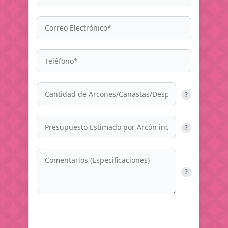
?
?
?