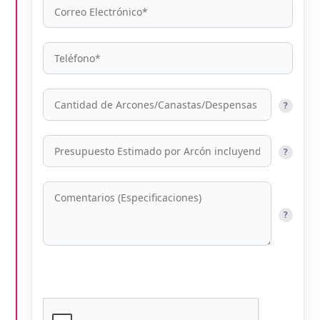
?
?
?