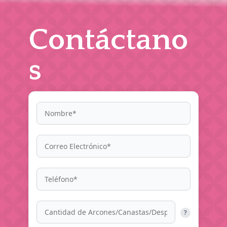
Contáctano
s
?