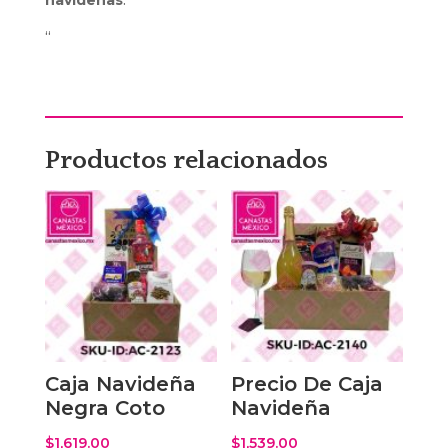
navideñas
.
“
Productos relacionados
Caja Navideña
Precio De Caja
Negra Coto
Navideña
$
1,619.00
$
1,539.00