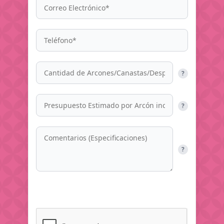
?
?
?