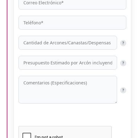
?
?
?