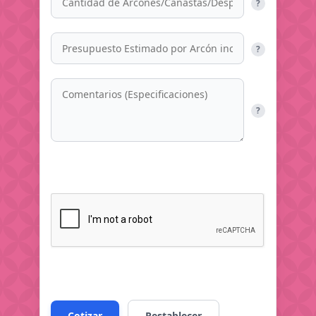
?
?
?