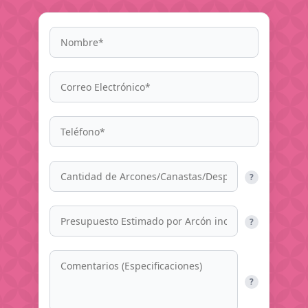
?
?
?