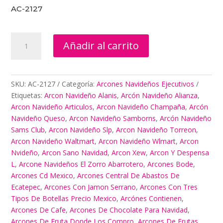
AC-2127
Arcon
Añadir al carrito
Navideño
Alanis
cantidad
SKU:
AC-2127
Categoría:
Arcones Navideños Ejecutivos
Etiquetas:
Arcon Navideño Alanis
,
Arcón Navideño Alianza
,
Arcon Navideño Articulos
,
Arcon Navideño Champaña
,
Arcón
Navideño Queso
,
Arcon Navideño Samborns
,
Arcón Navideño
Sams Club
,
Arcon Navideño Slp
,
Arcon Navideño Torreon
,
Arcon Navideño Waltmart
,
Arcon Navideño Wlmart
,
Arcon
Nvideño
,
Arcon Sano Navidad
,
Arcon Xew
,
Arcon Y Despensa
L
,
Arcone Navideños El Zorro Abarrotero
,
Arcones Bode
,
Arcones Cd Mexico
,
Arcones Central De Abastos De
Ecatepec
,
Arcones Con Jamon Serrano
,
Arcones Con Tres
Tipos De Botellas Precio Mexico
,
Arcónes Contienen
,
Arcones De Cafe
,
Arcones De Chocolate Para Navidad
,
Arcones De Fruta Donde Los Compro
,
Arcones De Frutas
,