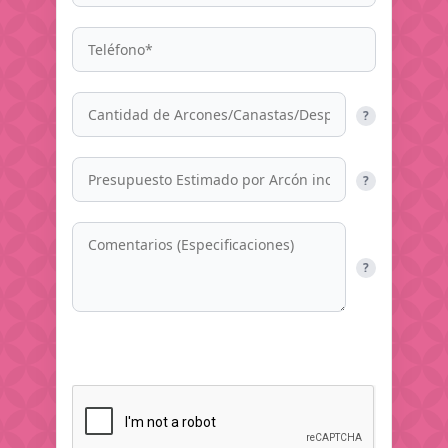
?
?
?