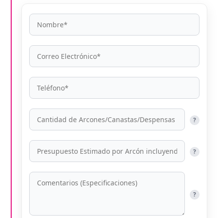
?
?
?