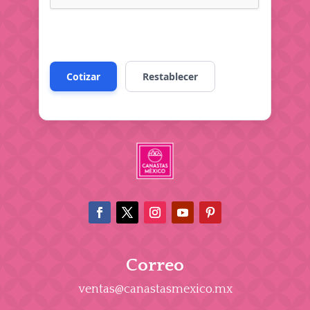
Correo
ventas@canastasmexico.mx