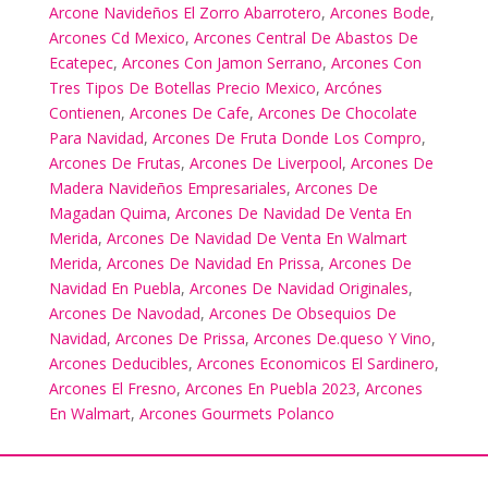
Arcone Navideños El Zorro Abarrotero
,
Arcones Bode
,
Arcones Cd Mexico
,
Arcones Central De Abastos De
Ecatepec
,
Arcones Con Jamon Serrano
,
Arcones Con
Tres Tipos De Botellas Precio Mexico
,
Arcónes
Contienen
,
Arcones De Cafe
,
Arcones De Chocolate
Para Navidad
,
Arcones De Fruta Donde Los Compro
,
Arcones De Frutas
,
Arcones De Liverpool
,
Arcones De
Madera Navideños Empresariales
,
Arcones De
Magadan Quima
,
Arcones De Navidad De Venta En
Merida
,
Arcones De Navidad De Venta En Walmart
Merida
,
Arcones De Navidad En Prissa
,
Arcones De
Navidad En Puebla
,
Arcones De Navidad Originales
,
Arcones De Navodad
,
Arcones De Obsequios De
Navidad
,
Arcones De Prissa
,
Arcones De.queso Y Vino
,
Arcones Deducibles
,
Arcones Economicos El Sardinero
,
Arcones El Fresno
,
Arcones En Puebla 2023
,
Arcones
En Walmart
,
Arcones Gourmets Polanco