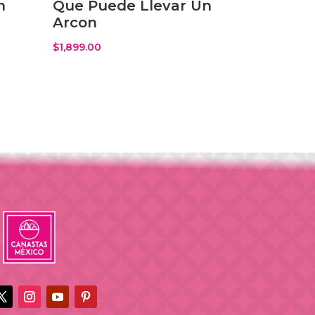
n
Que Puede Llevar Un
Arcon
$
1,899.00