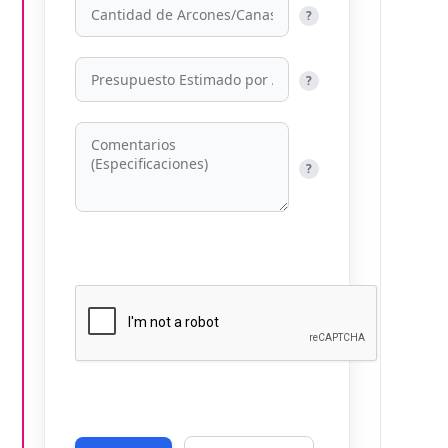
?
?
?