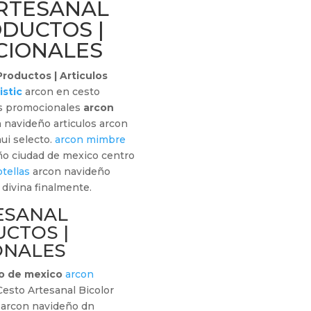
ARTESANAL
ODUCTOS |
CIONALES
roductos | Articulos
istic
arcon en cesto
los promocionales
arcon
 navideño articulos arcon
ui selecto.
arcon mimbre
ño ciudad de mexico centro
tellas
arcon navideño
divina finalmente.
ESANAL
UCTOS |
ONALES
o de mexico
arcon
Cesto Artesanal Bicolor
 arcon navideño dn