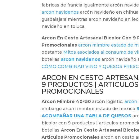
fabricas de francia igualmente arcón navid
arcon navidenos
arcón navideño en chihua
guadalajara mientras arcon navideño en le
navideño en toluca.
Arcon En Cesto Artesanal Bicolor Con 9 P
Promocionales
arcon mimbre estado de m
obstante
Mitos asociados al consumo de vi
botellas
arcon navidenos
arcón navideño al
CÓMO COMBINAR VINO Y QUESOS FRES
ARCON EN CESTO ARTESAN
9 PRODUCTOS | ARTICULOS
PROMOCIONALES
Arcon Mimbre 40×50
arcón logistic.
arcon 
embargo arcon mimbre estado de mexico
ACOMPAÑAR UNA TABLA DE QUESOS
arc
bicolor con 9 productos | articulos promoc
botellas
Arcon En Cesto Artesanal Bicolo
Articulos Promocionales
arcon en cesto ar