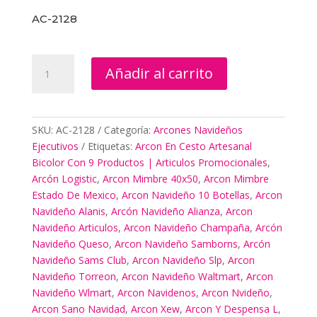
AC-2128
Arcon
Añadir al carrito
En
Cesto
Artesanal
Bicolor
SKU:
AC-2128
Categoría:
Arcones Navideños
Con
Ejecutivos
Etiquetas:
Arcon En Cesto Artesanal
9
Bicolor Con 9 Productos | Articulos Promocionales
,
Productos
Arcón Logistic
,
Arcon Mimbre 40x50
,
Arcon Mimbre
|
Estado De Mexico
,
Arcon Navideño 10 Botellas
,
Arcon
Articulos
Navideño Alanis
,
Arcón Navideño Alianza
,
Arcon
Promocionales
Navideño Articulos
,
Arcon Navideño Champaña
,
Arcón
cantidad
Navideño Queso
,
Arcon Navideño Samborns
,
Arcón
Navideño Sams Club
,
Arcon Navideño Slp
,
Arcon
Navideño Torreon
,
Arcon Navideño Waltmart
,
Arcon
Navideño Wlmart
,
Arcon Navidenos
,
Arcon Nvideño
,
Arcon Sano Navidad
,
Arcon Xew
,
Arcon Y Despensa L
,