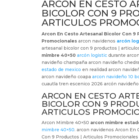
ARCON EN CESTO 
BICOLOR CON 9 PR
ARTICULOS PROMO
Arcon En Cesto Artesanal Bicolor Con 9 P
Promocionales
arcon navidenos
arcón log
artesanal bicolor con 9 productos | articu
mimbre 40×50
arcón logistic
durante arcon
navideño champaña arcon navideño chedra
estado de mexico
en realidad arcon navide
arcon navideño coapa
arcon navideño 10 bo
cuautla tren escenico 2026 arcón navideño 
ARCON EN CESTO ART
BICOLOR CON 9 PROD
ARTICULOS PROMOCI
Arcon Mimbre 40×50
arcon mimbre estad
mimbre 40×50
. arcon navidenos Arcon En 
Con 9 Productos | Articulos Promocionales