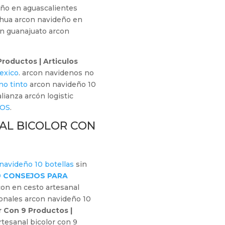
eño en aguascalientes
hua arcon navideño en
on guanajuato arcon
roductos | Articulos
exico
. arcon navidenos no
no tinto
arcon navideño 10
ianza arcón logistic
COS
.
AL BICOLOR CON
navideño 10 botellas
sin
9 CONSEJOS PARA
on en cesto artesanal
ionales arcon navideño 10
r Con 9 Productos |
tesanal bicolor con 9