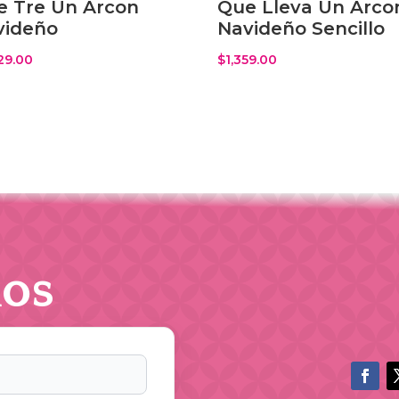
e Tre Un Arcon
Que Lleva Un Arco
videño
Navideño Sencillo
29.00
$
1,359.00
os