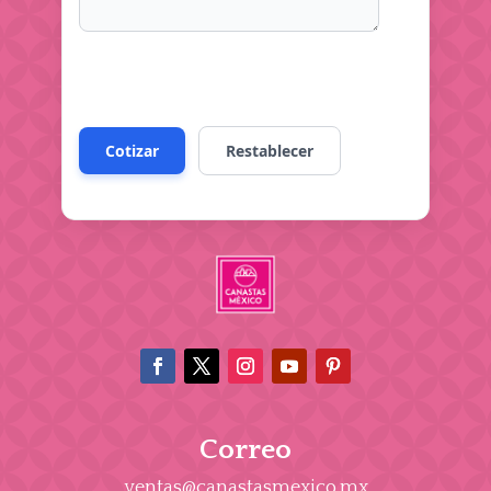
Correo
ventas@canastasmexico.mx