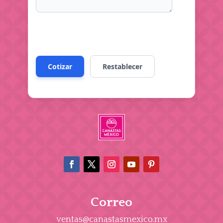
Correo
ventas@canastasmexico.mx