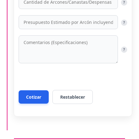
?
?
?