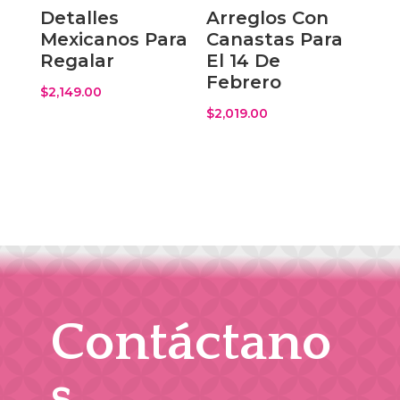
Detalles
Arreglos Con
Mexicanos Para
Canastas Para
Regalar
El 14 De
Febrero
$
2,149.00
$
2,019.00
Contáctano
s