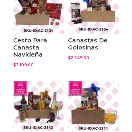
Cesto Para
Canastas De
Canasta
Golosinas
Navideña
$
2,249.00
$
2,109.00