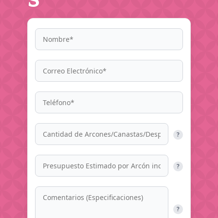
?
?
?