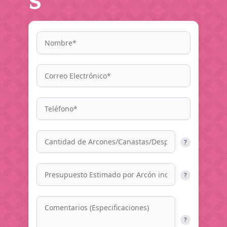
s
?
?
?