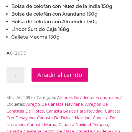
Bolsa de celofán con Nuez de la India 150g
Bolsa de celofán con Arandano 150g
Bolsa de celofán con Almendra 150g
Lindor Surtido Caja 168g
Galleta Macma 150g
AC-2099
Como
Añadir al carrito
Elaborar
Arcones
Navideños
cantidad
SKU:
AC-2099
Categoría:
Arcones Navideños Económicos
Etiquetas:
Arreglo De Canasta Navideña
,
Arreglos De
Canastas De Flores
,
Canasta Basica Para Navidad
,
Canasta
Con Desayuno
,
Canasta De Dulces Navidad
,
Canasta De
Unicornio
,
Canasta Mama
,
Canasta Navidad Peruana
,
Canasta Navideña Centro De Mesa
,
Canasta Navideña Con