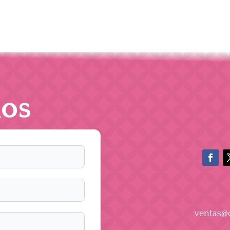
os
ventas@