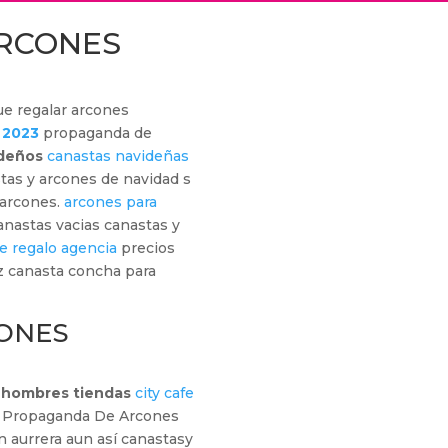
RCONES
e regalar arcones
 2023
propaganda de
ideños
canastas navideñas
tas y arcones de navidad s
 arcones.
arcones para
anastas vacias canastas y
e regalo agencia
precios
z canasta concha para
ONES
 hombres tiendas
city cafe
es Propaganda De Arcones
 aurrera aun así canastasy