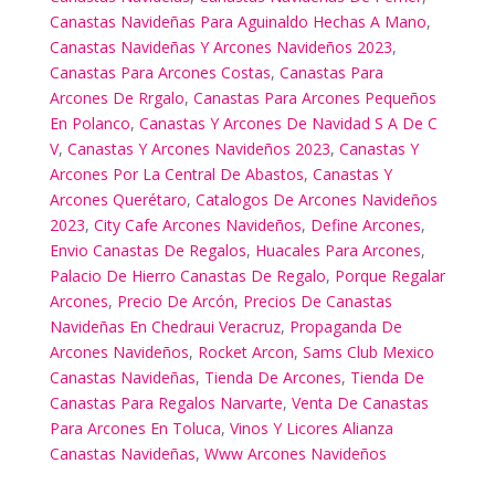
Canastas Navideñas Para Aguinaldo Hechas A Mano
,
Canastas Navideñas Y Arcones Navideños 2023
,
Canastas Para Arcones Costas
,
Canastas Para
Arcones De Rrgalo
,
Canastas Para Arcones Pequeños
En Polanco
,
Canastas Y Arcones De Navidad S A De C
V
,
Canastas Y Arcones Navideños 2023
,
Canastas Y
Arcones Por La Central De Abastos
,
Canastas Y
Arcones Querétaro
,
Catalogos De Arcones Navideños
2023
,
City Cafe Arcones Navideños
,
Define Arcones
,
Envio Canastas De Regalos
,
Huacales Para Arcones
,
Palacio De Hierro Canastas De Regalo
,
Porque Regalar
Arcones
,
Precio De Arcón
,
Precios De Canastas
Navideñas En Chedraui Veracruz
,
Propaganda De
Arcones Navideños
,
Rocket Arcon
,
Sams Club Mexico
Canastas Navideñas
,
Tienda De Arcones
,
Tienda De
Canastas Para Regalos Narvarte
,
Venta De Canastas
Para Arcones En Toluca
,
Vinos Y Licores Alianza
Canastas Navideñas
,
Www Arcones Navideños