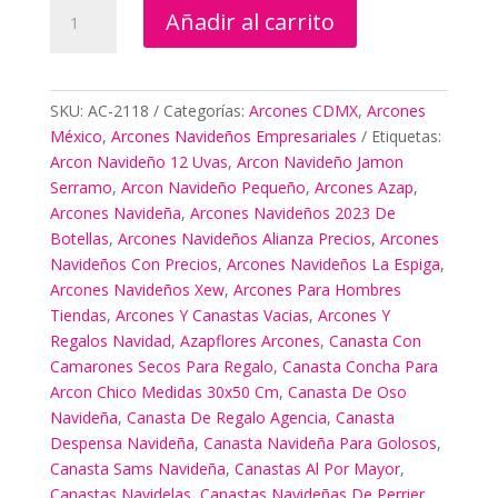
Propaganda
Añadir al carrito
De
Arcones
Navideños
cantidad
SKU:
AC-2118
Categorías:
Arcones CDMX
,
Arcones
México
,
Arcones Navideños Empresariales
Etiquetas:
Arcon Navideño 12 Uvas
,
Arcon Navideño Jamon
Serramo
,
Arcon Navideño Pequeño
,
Arcones Azap
,
Arcones Navideña
,
Arcones Navideños 2023 De
Botellas
,
Arcones Navideños Alianza Precios
,
Arcones
Navideños Con Precios
,
Arcones Navideños La Espiga
,
Arcones Navideños Xew
,
Arcones Para Hombres
Tiendas
,
Arcones Y Canastas Vacias
,
Arcones Y
Regalos Navidad
,
Azapflores Arcones
,
Canasta Con
Camarones Secos Para Regalo
,
Canasta Concha Para
Arcon Chico Medidas 30x50 Cm
,
Canasta De Oso
Navideña
,
Canasta De Regalo Agencia
,
Canasta
Despensa Navideña
,
Canasta Navideña Para Golosos
,
Canasta Sams Navideña
,
Canastas Al Por Mayor
,
Canastas Navidelas
,
Canastas Navideñas De Perrier
,