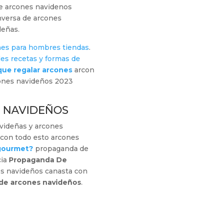
e arcones navidenos
nversa de arcones
deñas.
nes para hombres tiendas
.
les recetas y formas de
que regalar arcones
arcon
cones navideños 2023
 NAVIDEÑOS
videñas y arcones
con todo esto arcones
 gourmet?
propaganda de
cia
Propaganda De
s navideños canasta con
de arcones navideños
.