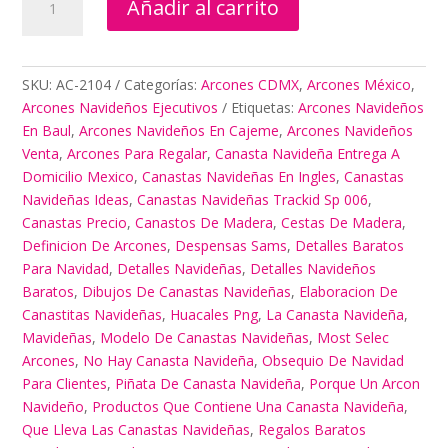
Añadir al carrito
Navideños
En
Cajeme
cantidad
SKU:
AC-2104
Categorías:
Arcones CDMX
,
Arcones México
,
Arcones Navideños Ejecutivos
Etiquetas:
Arcones Navideños
En Baul
,
Arcones Navideños En Cajeme
,
Arcones Navideños
Venta
,
Arcones Para Regalar
,
Canasta Navideña Entrega A
Domicilio Mexico
,
Canastas Navideñas En Ingles
,
Canastas
Navideñas Ideas
,
Canastas Navideñas Trackid Sp 006
,
Canastas Precio
,
Canastos De Madera
,
Cestas De Madera
,
Definicion De Arcones
,
Despensas Sams
,
Detalles Baratos
Para Navidad
,
Detalles Navideñas
,
Detalles Navideños
Baratos
,
Dibujos De Canastas Navideñas
,
Elaboracion De
Canastitas Navideñas
,
Huacales Png
,
La Canasta Navideña
,
Mavideñas
,
Modelo De Canastas Navideñas
,
Most Selec
Arcones
,
No Hay Canasta Navideña
,
Obsequio De Navidad
Para Clientes
,
Piñata De Canasta Navideña
,
Porque Un Arcon
Navideño
,
Productos Que Contiene Una Canasta Navideña
,
Que Lleva Las Canastas Navideñas
,
Regalos Baratos