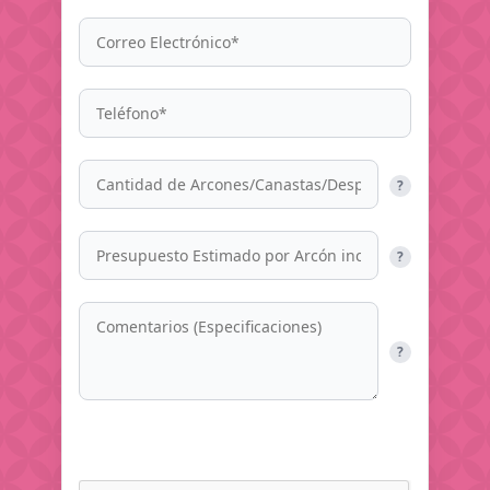
?
?
?