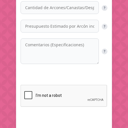
?
?
?