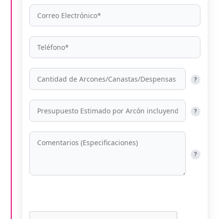
?
?
?