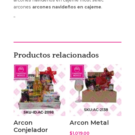
arcones navideños en cajeme most selec
arcones
arcones navideños en cajeme
.
“
Productos relacionados
Arcon
Arcon Metal
Conjelador
$
1,019.00