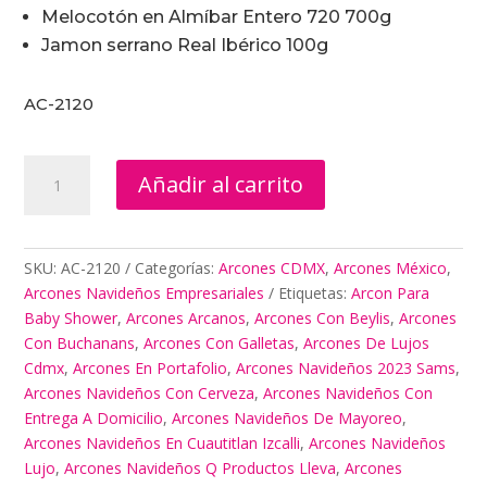
Melocotón en Almíbar Entero 720 700g
Jamon serrano Real Ibérico 100g
AC-2120
Arcones
Añadir al carrito
Navideños
De
Mayoreo
cantidad
SKU:
AC-2120
Categorías:
Arcones CDMX
,
Arcones México
,
Arcones Navideños Empresariales
Etiquetas:
Arcon Para
Baby Shower
,
Arcones Arcanos
,
Arcones Con Beylis
,
Arcones
Con Buchanans
,
Arcones Con Galletas
,
Arcones De Lujos
Cdmx
,
Arcones En Portafolio
,
Arcones Navideños 2023 Sams
,
Arcones Navideños Con Cerveza
,
Arcones Navideños Con
Entrega A Domicilio
,
Arcones Navideños De Mayoreo
,
Arcones Navideños En Cuautitlan Izcalli
,
Arcones Navideños
Lujo
,
Arcones Navideños Q Productos Lleva
,
Arcones