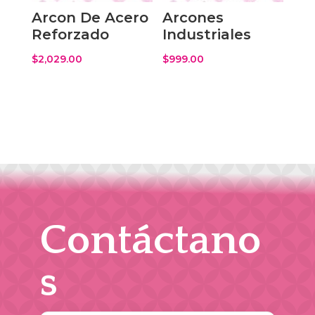
Arcon De Acero
Arcones
Reforzado
Industriales
$
2,029.00
$
999.00
Contáctano
s