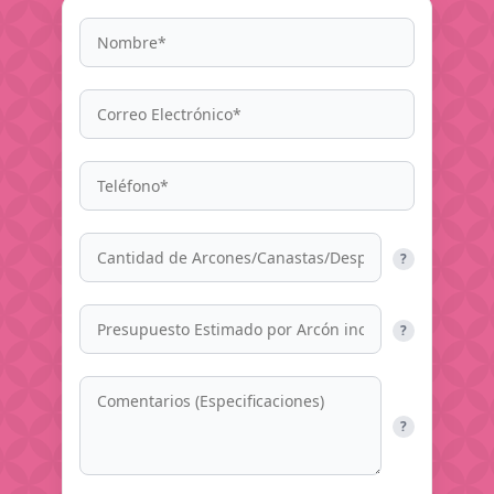
?
?
?