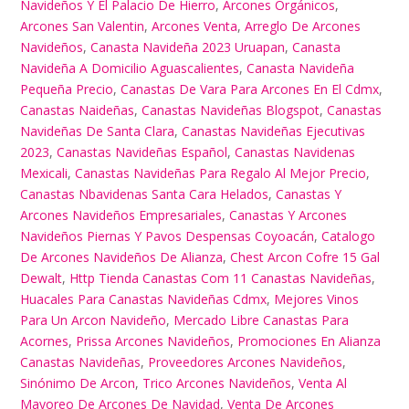
Navideños Y El Palacio De Hierro
,
Arcones Orgánicos
,
Arcones San Valentin
,
Arcones Venta
,
Arreglo De Arcones
Navideños
,
Canasta Navideña 2023 Uruapan
,
Canasta
Navideña A Domicilio Aguascalientes
,
Canasta Navideña
Pequeña Precio
,
Canastas De Vara Para Arcones En El Cdmx
,
Canastas Naideñas
,
Canastas Navideñas Blogspot
,
Canastas
Navideñas De Santa Clara
,
Canastas Navideñas Ejecutivas
2023
,
Canastas Navideñas Español
,
Canastas Navidenas
Mexicali
,
Canastas Navideñas Para Regalo Al Mejor Precio
,
Canastas Nbavidenas Santa Cara Helados
,
Canastas Y
Arcones Navideños Empresariales
,
Canastas Y Arcones
Navideños Piernas Y Pavos Despensas Coyoacán
,
Catalogo
De Arcones Navideños De Alianza
,
Chest Arcon Cofre 15 Gal
Dewalt
,
Http Tienda Canastas Com 11 Canastas Navideñas
,
Huacales Para Canastas Navideñas Cdmx
,
Mejores Vinos
Para Un Arcon Navideño
,
Mercado Libre Canastas Para
Acornes
,
Prissa Arcones Navideños
,
Promociones En Alianza
Canastas Navideñas
,
Proveedores Arcones Navideños
,
Sinónimo De Arcon
,
Trico Arcones Navideños
,
Venta Al
Mayoreo De Arcones De Navidad
,
Venta De Arcones