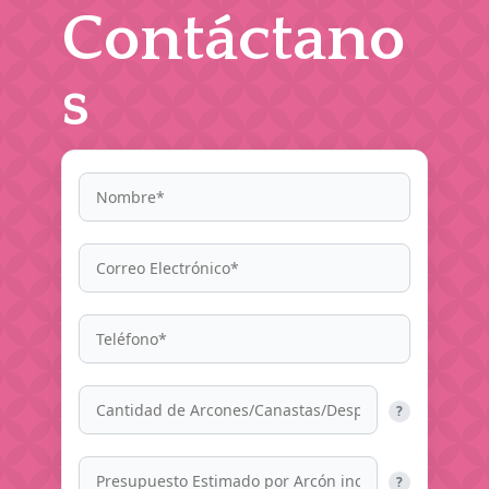
Contáctano
s
?
?