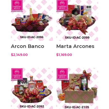
Arcon Banco
Marta Arcones
$
2,149.00
$
1,169.00