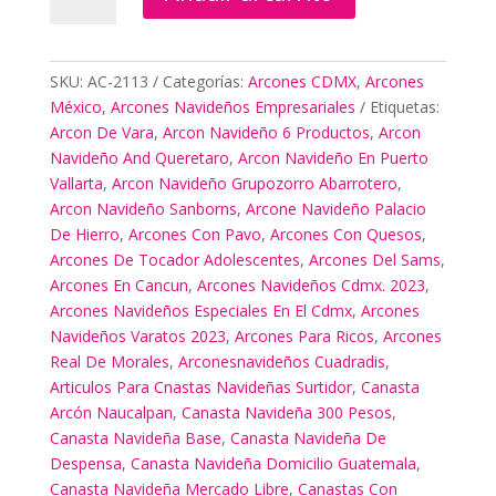
Navideño
Palacio
De
Hierro
SKU:
AC-2113
Categorías:
Arcones CDMX
,
Arcones
cantidad
México
,
Arcones Navideños Empresariales
Etiquetas:
Arcon De Vara
,
Arcon Navideño 6 Productos
,
Arcon
Navideño And Queretaro
,
Arcon Navideño En Puerto
Vallarta
,
Arcon Navideño Grupozorro Abarrotero
,
Arcon Navideño Sanborns
,
Arcone Navideño Palacio
De Hierro
,
Arcones Con Pavo
,
Arcones Con Quesos
,
Arcones De Tocador Adolescentes
,
Arcones Del Sams
,
Arcones En Cancun
,
Arcones Navideños Cdmx. 2023
,
Arcones Navideños Especiales En El Cdmx
,
Arcones
Navideños Varatos 2023
,
Arcones Para Ricos
,
Arcones
Real De Morales
,
Arconesnavideños Cuadradis
,
Articulos Para Cnastas Navideñas Surtidor
,
Canasta
Arcón Naucalpan
,
Canasta Navideña 300 Pesos
,
Canasta Navideña Base
,
Canasta Navideña De
Despensa
,
Canasta Navideña Domicilio Guatemala
,
Canasta Navideña Mercado Libre
,
Canastas Con