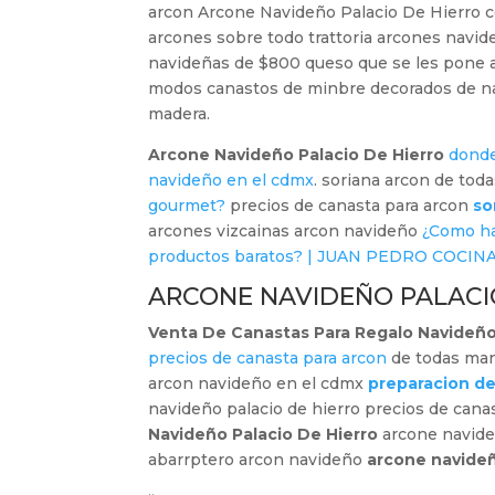
arcon Arcone Navideño Palacio De Hierro c
arcones sobre todo trattoria arcones navi
navideñas de $800 queso que se les pone a
modos canastos de minbre decorados de na
madera.
Arcone Navideño Palacio De Hierro
donde
navideño en el cdmx
. soriana arcon de tod
gourmet?
precios de canasta para arcon
so
arcones vizcainas arcon navideño
¿Como ha
productos baratos? | JUAN PEDRO COCINA
ARCONE NAVIDEÑO PALACI
Venta De Canastas Para Regalo Navideñ
precios de canasta para arcon
de todas ma
arcon navideño en el cdmx
preparacion de
navideño palacio de hierro precios de cana
Navideño Palacio De Hierro
arcone navide
abarrptero arcon navideño
arcone navideñ