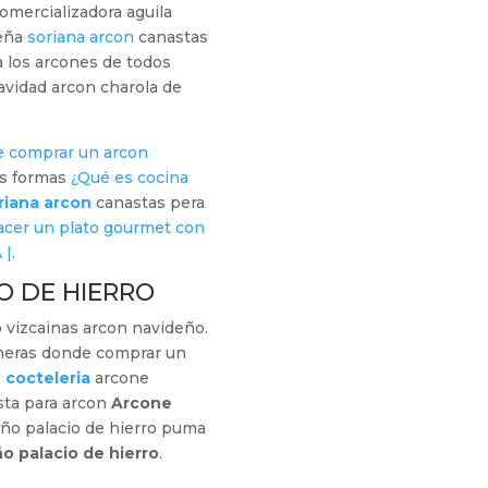
omercializadora aguila
deña
soriana arcon
canastas
 los arcones de todos
vidad arcon charola de
 comprar un arcon
as formas
¿Qué es cocina
riana arcon
canastas pera
cer un plato gourmet con
 |
.
O DE HIERRO
o
vizcainas arcon navideño.
neras donde comprar un
 cocteleria
arcone
sta para arcon
Arcone
ño palacio de hierro puma
o palacio de hierro
.