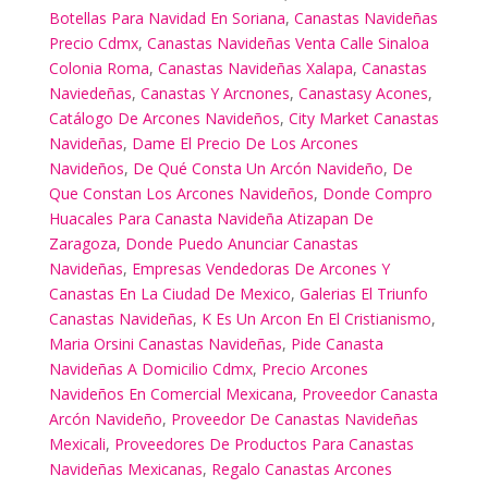
Botellas Para Navidad En Soriana
,
Canastas Navideñas
Precio Cdmx
,
Canastas Navideñas Venta Calle Sinaloa
Colonia Roma
,
Canastas Navideñas Xalapa
,
Canastas
Naviedeñas
,
Canastas Y Arcnones
,
Canastasy Acones
,
Catálogo De Arcones Navideños
,
City Market Canastas
Navideñas
,
Dame El Precio De Los Arcones
Navideños
,
De Qué Consta Un Arcón Navideño
,
De
Que Constan Los Arcones Navideños
,
Donde Compro
Huacales Para Canasta Navideña Atizapan De
Zaragoza
,
Donde Puedo Anunciar Canastas
Navideñas
,
Empresas Vendedoras De Arcones Y
Canastas En La Ciudad De Mexico
,
Galerias El Triunfo
Canastas Navideñas
,
K Es Un Arcon En El Cristianismo
,
Maria Orsini Canastas Navideñas
,
Pide Canasta
Navideñas A Domicilio Cdmx
,
Precio Arcones
Navideños En Comercial Mexicana
,
Proveedor Canasta
Arcón Navideño
,
Proveedor De Canastas Navideñas
Mexicali
,
Proveedores De Productos Para Canastas
Navideñas Mexicanas
,
Regalo Canastas Arcones