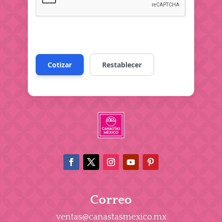
Correo
ventas@canastasmexico.mx