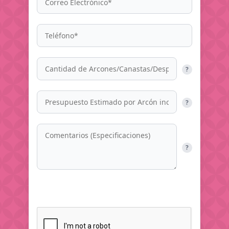
?
?
?