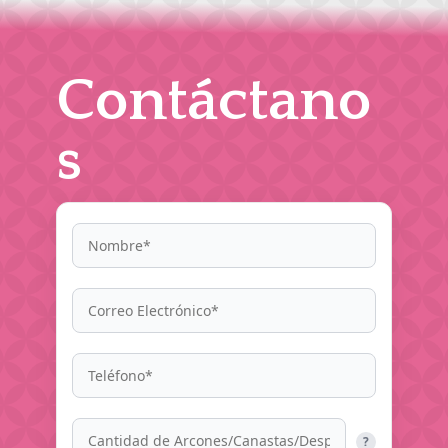
Contáctano
s
?