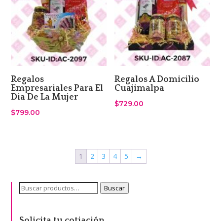
Regalos
Regalos A Domicilio
Empresariales Para El
Cuajimalpa
Dia De La Mujer
$
729.00
$
799.00
1
2
3
4
5
→
Buscar
Buscar
por:
Solicita tu cotiación