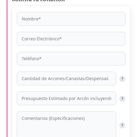
?
?
?