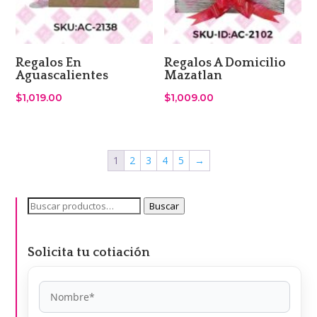
Regalos En
Regalos A Domicilio
Aguascalientes
Mazatlan
$
1,019.00
$
1,009.00
1
2
3
4
5
→
Buscar
Buscar
por:
Solicita tu cotiación