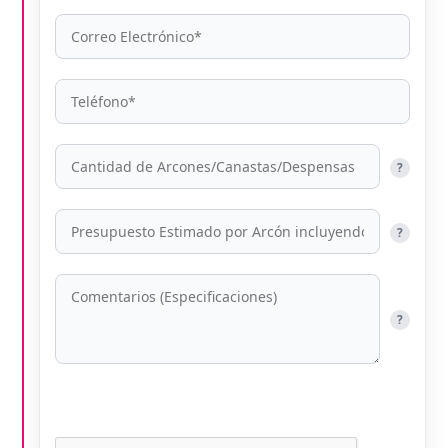
?
?
?