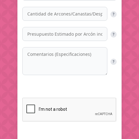
?
?
?