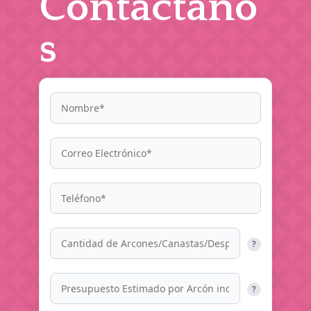
Contáctano
s
?
?