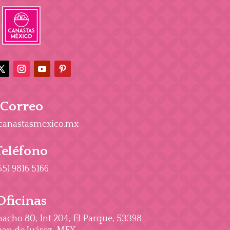
Correo
canastasmexico.mx
Teléfono
55) 9816 5166
Oficinas
cho 80, Int 204, El Parque, 53398