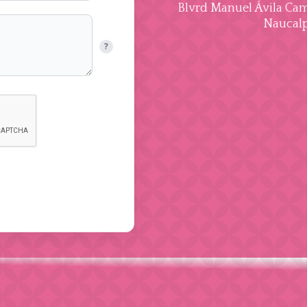
Blvrd Manuel Ávila Cama
Naucalp
?