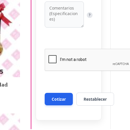
?
dad