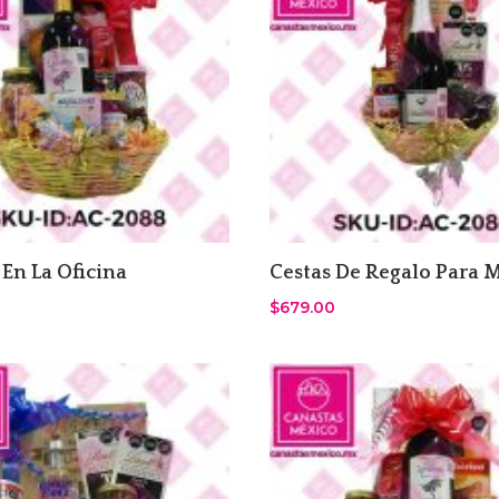
 En La Oficina
Cestas De Regalo Para 
$
679.00