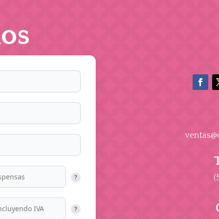
os
ventas@
(
?
?