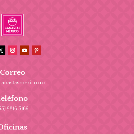
Correo
canastasmexico.mx
Teléfono
55) 9816 5166
Oficinas