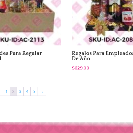
es Para Regalar
Regalos Para Empleados
d
De Año
$
629.00
←
1
2
3
4
5
→