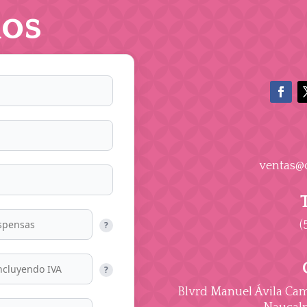
os
ventas@
(
?
?
Blvrd Manuel Ávila Cama