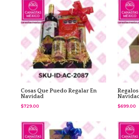
Cosas Que Puedo Regalar En
Regalos 
Navidad
Navida
$
729.00
$
699.00