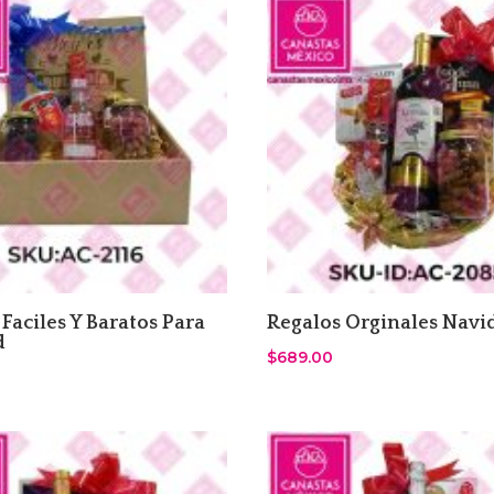
Faciles Y Baratos Para
Regalos Orginales Navi
d
$
689.00