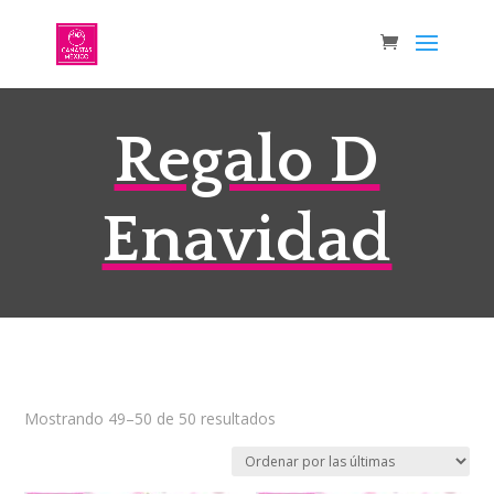
Regalo D
Enavidad
Sorted
Mostrando 49–50 de 50 resultados
by
latest