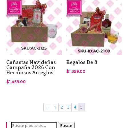
Cañastas Navideñas
Regalos De 8
Campaña 2026 Con
$
1,359.00
Hermosos Arreglos
$
1,459.00
←
1
2
3
4
5
Buscar
Buscar