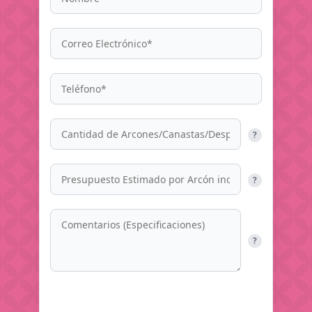
?
?
?