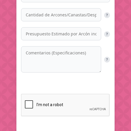
?
?
?