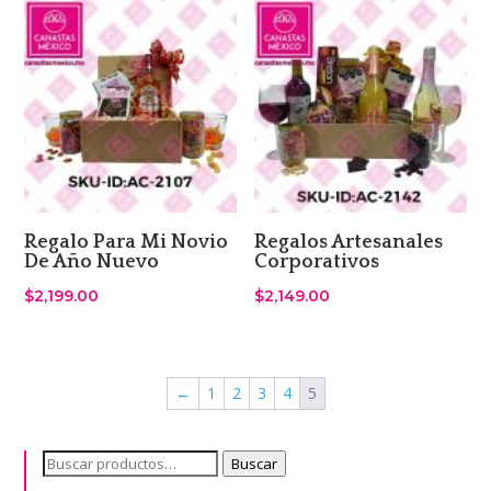
Regalo Para Mi Novio
Regalos Artesanales
De Año Nuevo
Corporativos
$
2,199.00
$
2,149.00
←
1
2
3
4
5
Buscar
Buscar
por: