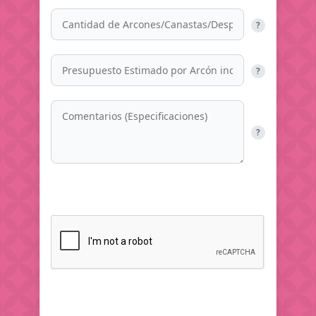
?
?
?