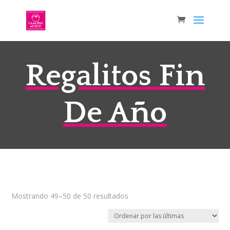
Regalitos Fin
De Año
Sorted
Mostrando 49–50 de 50 resultados
by
latest