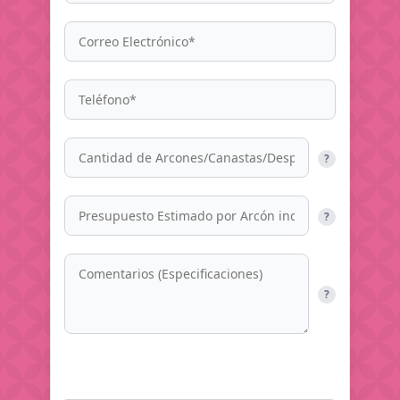
?
?
?