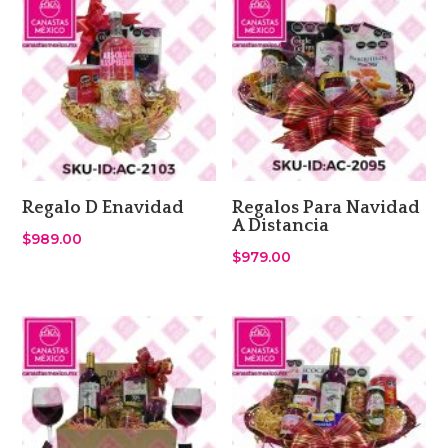
Regalo D Enavidad
Regalos Para Navidad
A Distancia
$
989.00
$
979.00