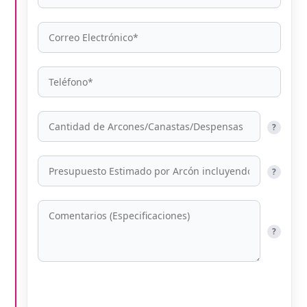
?
?
?