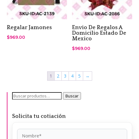
Regalar Jamones
Envio De Regalos A
Domicilio Estado De
$
969.00
Mexico
$
969.00
1
2
3
4
5
→
Buscar
Buscar
por:
Solicita tu cotiación