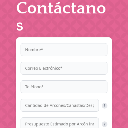
Contáctano
s
?
?