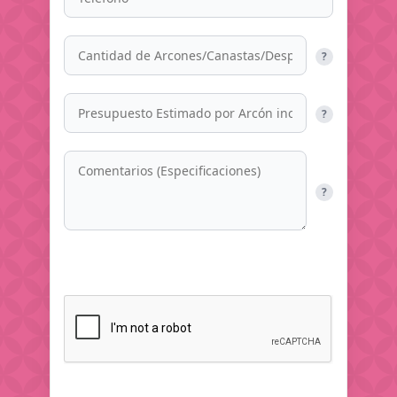
?
?
?