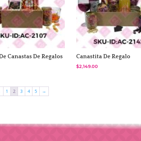
De Canastas De Regalos
Canastita De Regalo
$
2,149.00
←
1
2
3
4
5
→