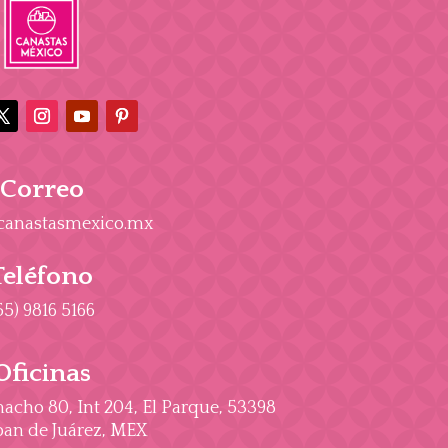
Correo
canastasmexico.mx
Teléfono
55) 9816 5166
Oficinas
cho 80, Int 204, El Parque, 53398
an de Juárez, MEX