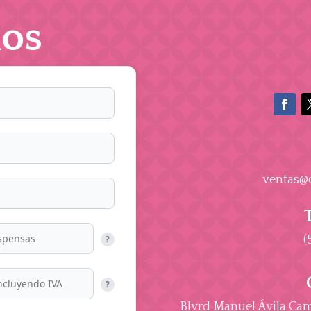
os
ventas@
(
?
?
Blvrd Manuel Ávila Cama