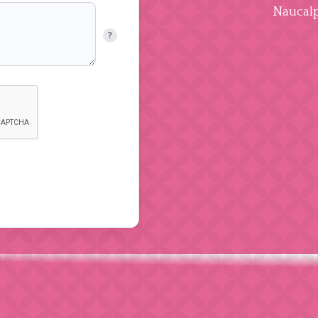
Naucalp
?