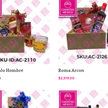
alo Hombre
Roma Arcon
0
$
2,519.00