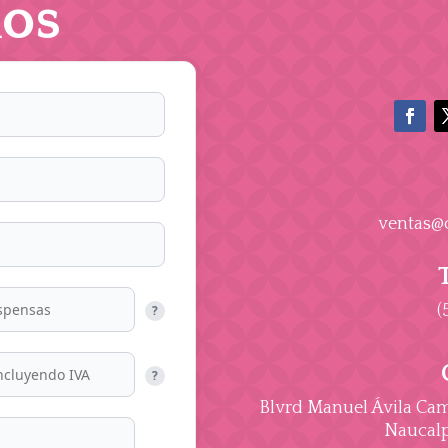
os
ventas@
(
?
?
Blvrd Manuel Ávila Cama
Naucalp