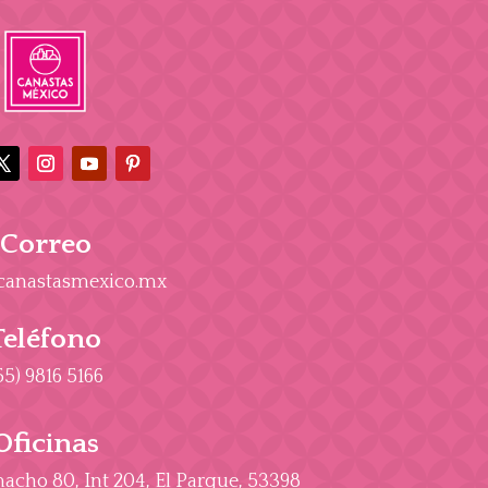
Correo
canastasmexico.mx
Teléfono
55) 9816 5166
Oficinas
cho 80, Int 204, El Parque, 53398