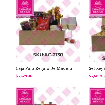
Caja Para Regalo De Madera
Set Reg
$
3,629.00
$
3,489.0