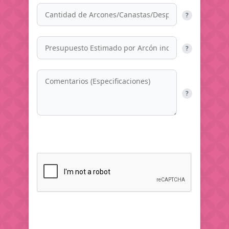
?
?
?