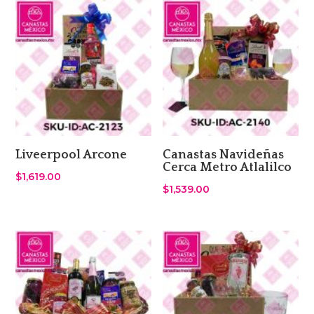
Liveerpool Arcone
Canastas Navideñas
Cerca Metro Atlalilco
$
1,619.00
$
1,539.00