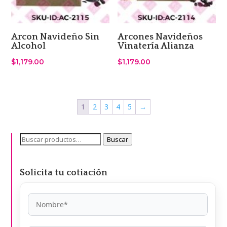
Arcon Navideño Sin
Arcones Navideños
Alcohol
Vinatería Alianza
$
1,179.00
$
1,179.00
1
2
3
4
5
→
Buscar
Buscar
por:
Solicita tu cotiación