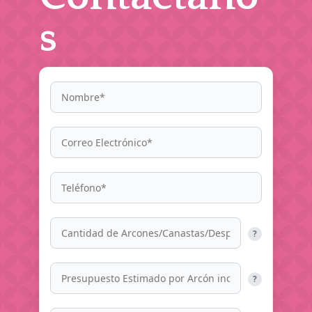
s
?
?