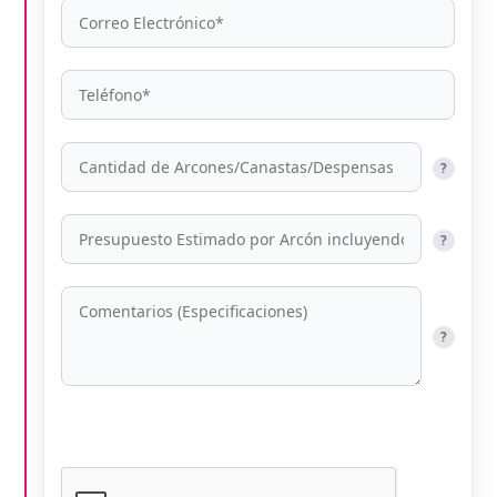
?
?
?