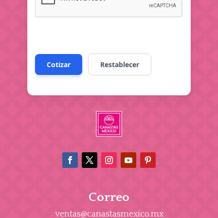
Correo
ventas@canastasmexico.mx