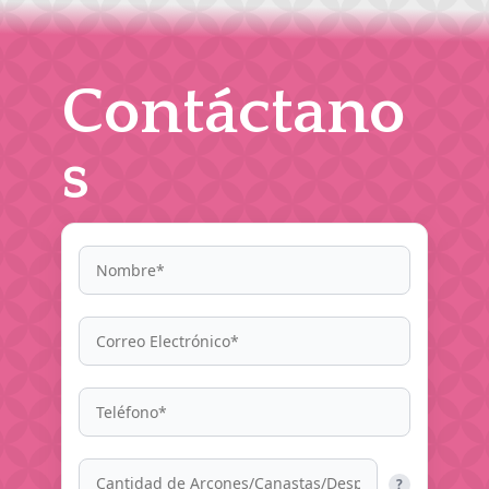
Contáctano
s
?