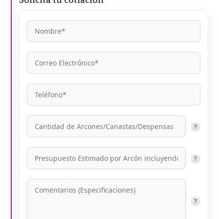
Solicita tu cotiación
?
?
?