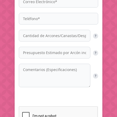
?
?
?