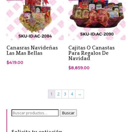
Canasras Navideñas
Cajitas O Canastas
Las Mas Bellas
Para Regalos De
Navidad
$
419.00
$
8,859.00
1
2
3
4
→
Buscar
Buscar
por: