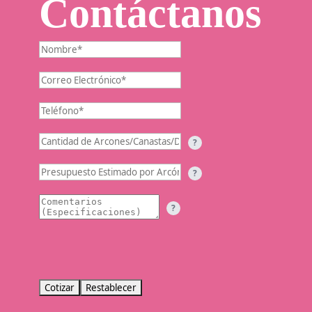
Contáctanos
?
?
?