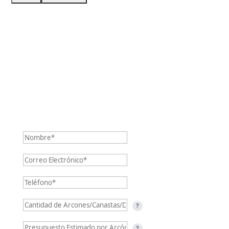
Contáctanos
?
?