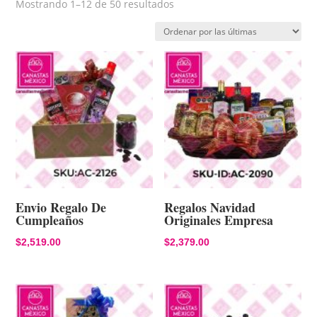
Sorted
Mostrando 1–12 de 50 resultados
by
latest
Envio Regalo De
Regalos Navidad
Cumpleaños
Originales Empresa
$
2,519.00
$
2,379.00