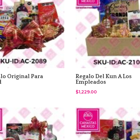
lo Original Para
Regalo Del Kun A Los
d
Empleados
$
1,229.00