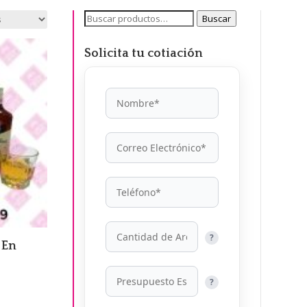
Buscar
Buscar
por:
Solicita tu cotiación
?
 En
?