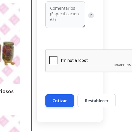
?
iosos