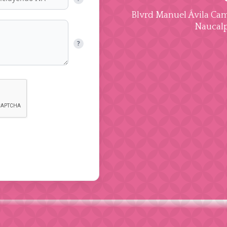
Blvrd Manuel Ávila Cama
Naucalp
?