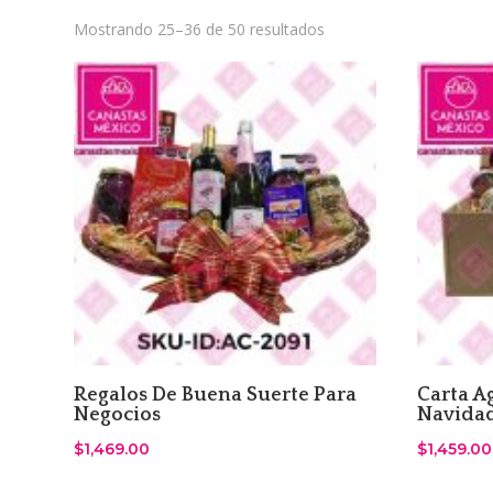
Sorted
Mostrando 25–36 de 50 resultados
by
latest
Regalos De Buena Suerte Para
Carta A
Negocios
Navida
$
1,469.00
$
1,459.00