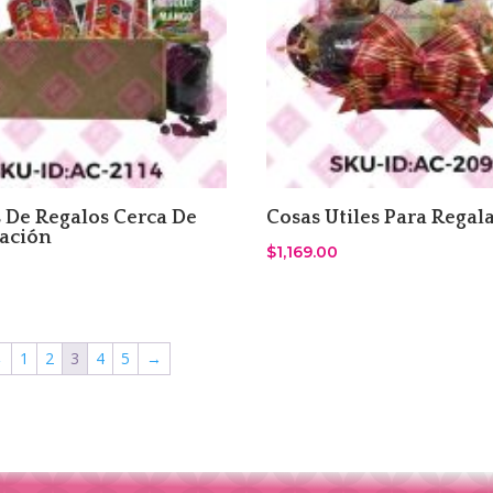
 De Regalos Cerca De
Cosas Utiles Para Regal
ación
$
1,169.00
←
1
2
3
4
5
→