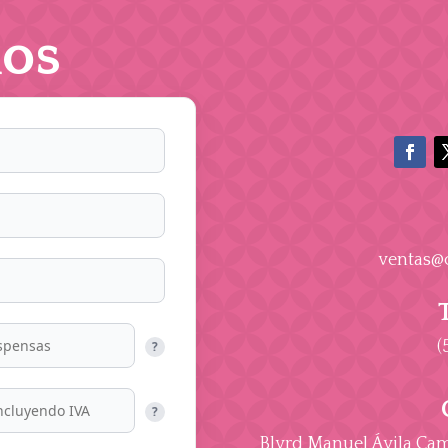
os
ventas@
(
?
?
Blvrd Manuel Ávila Cama