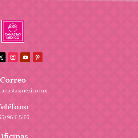
Correo
canastasmexico.mx
Teléfono
55) 9816 5166
Oficinas