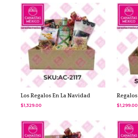
Los Regalos En La Navidad
Regalos
$
1,329.00
$
1,299.00