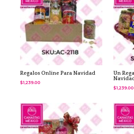
Regalos Online Para Navidad
Un Rega
Navida
$
1,239.00
$
1,239.00