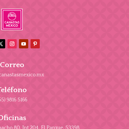
Correo
canastasmexico.mx
Teléfono
55) 9816 5166
Oficinas
cho 80, Int 204, El Parque, 53398