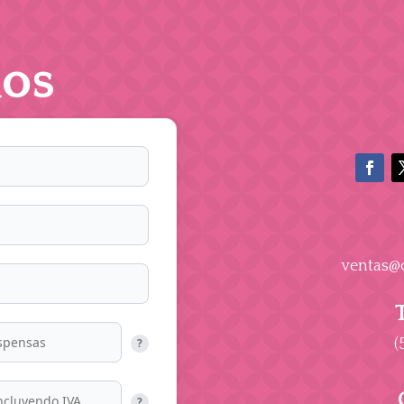
os
ventas@
(
?
?