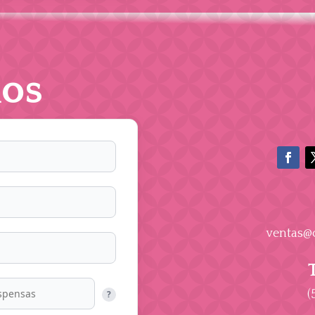
os
ventas@
(
?