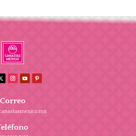
Correo
canastasmexico.mx
Teléfono