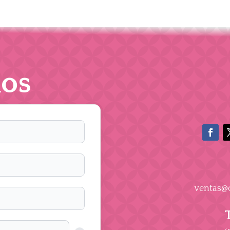
os
ventas@