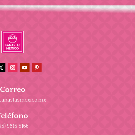
Correo
canastasmexico.mx
Teléfono
55) 9816 5166