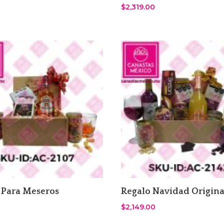
$
2,319.00
 Para Meseros
Regalo Navidad Origina
$
2,149.00