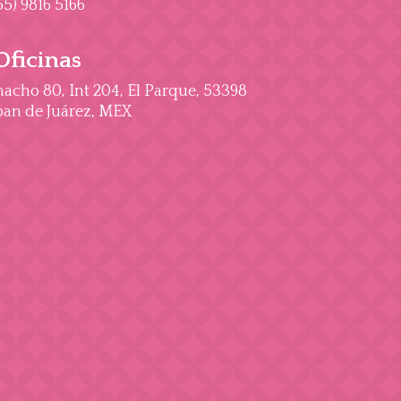
55) 9816 5166
Oficinas
cho 80, Int 204, El Parque, 53398
an de Juárez, MEX