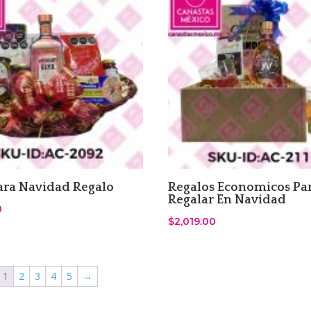
ara Navidad Regalo
Regalos Economicos Pa
Regalar En Navidad
0
$
2,019.00
1
2
3
4
5
→