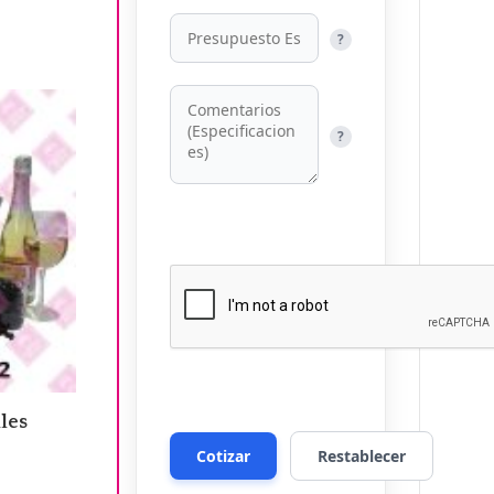
?
?
les