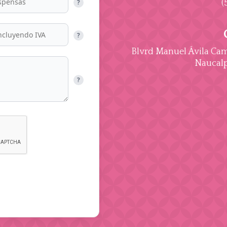
(
?
?
Blvrd Manuel Ávila Cama
Naucalp
?