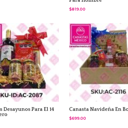
Para Hombre
$
819.00
s Desayunos Para El 14
Canasta Navideña En Bo
ero
$
699.00