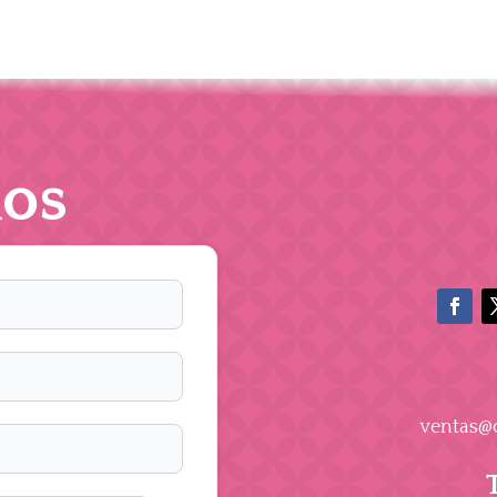
os
ventas@