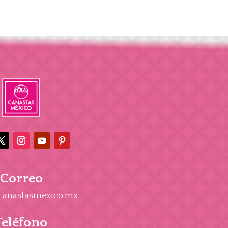
Correo
canastasmexico.mx
Teléfono