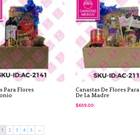
s Para Flores
Canastas De Flores Para 
onio
De La Madre
$
659.00
1
2
3
4
5
→