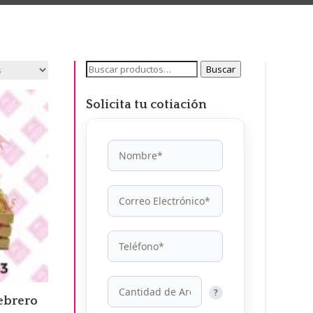
Buscar
Buscar
por:
Solicita tu cotiación
?
Febrero