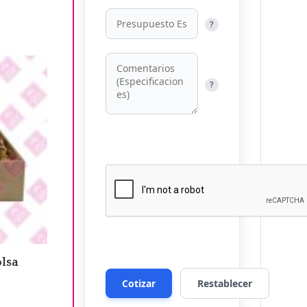
?
?
lsa