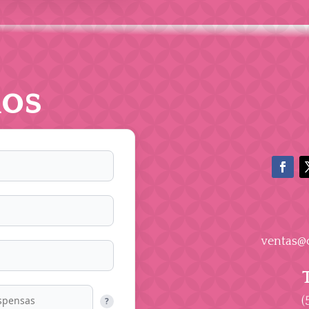
os
ventas@
(
?