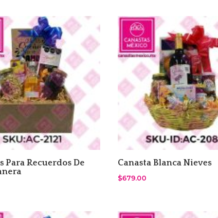
s Para Recuerdos De
Canasta Blanca Nieves
anera
$
679.00