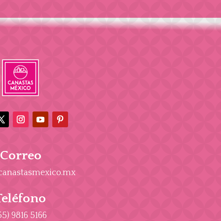
Correo
canastasmexico.mx
Teléfono
55) 9816 5166