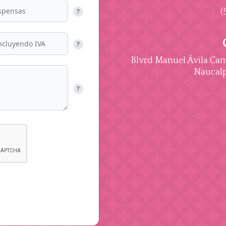
(
?
?
Blvrd Manuel Ávila Cama
Naucalp
?