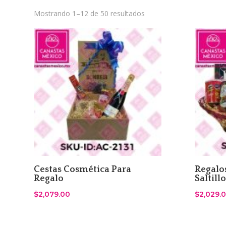
Sorted
Mostrando 1–12 de 50 resultados
by
latest
Cestas Cosmética Para
Regalo
Regalo
Saltill
$
2,079.00
$
2,029.