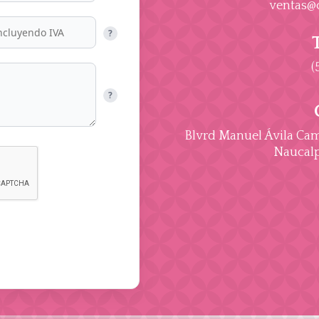
ventas@
?
(
?
Blvrd Manuel Ávila Cama
Naucalp