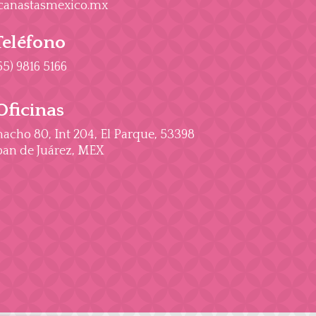
canastasmexico.mx
Teléfono
55) 9816 5166
Oficinas
cho 80, Int 204, El Parque, 53398
an de Juárez, MEX