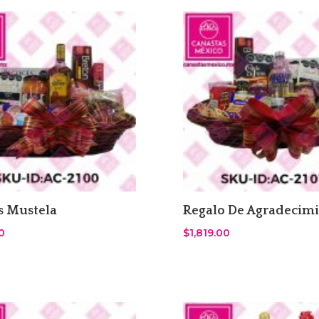
s Mustela
Regalo De Agradecim
0
$
1,819.00