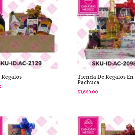
 Regalos
Tienda De Regalos En
Pachuca
0
$
1,669.00