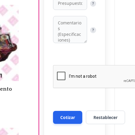
?
?
iento