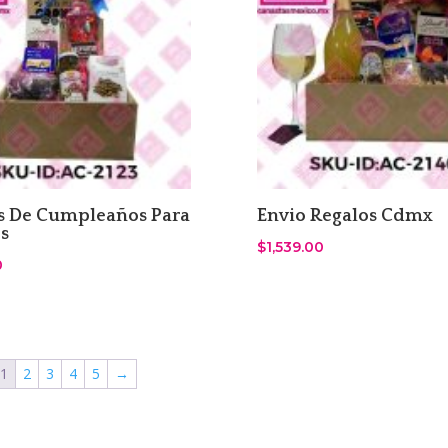
s De Cumpleaños Para
Envio Regalos Cdmx
s
$
1,539.00
0
1
2
3
4
5
→