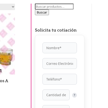
Buscar
por:
Buscar
Solicita tu cotiación
os A
?