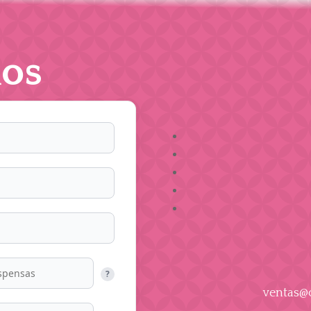
os
?
ventas@