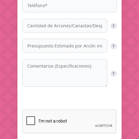
?
?
?