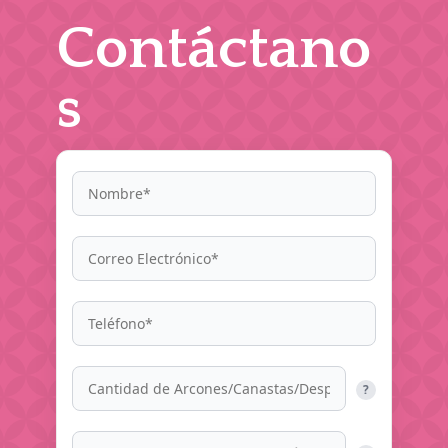
Contáctano
s
?