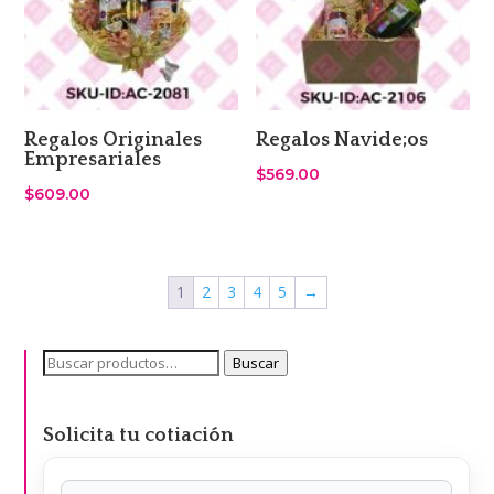
Regalos Originales
Regalos Navide;os
Empresariales
$
569.00
$
609.00
1
2
3
4
5
→
Buscar
Buscar
por:
Solicita tu cotiación