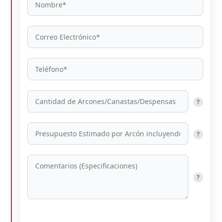
?
?
?