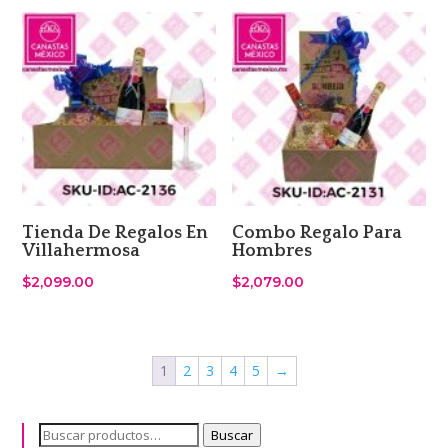
Tienda De Regalos En
Combo Regalo Para
Villahermosa
Hombres
$
2,099.00
$
2,079.00
1
2
3
4
5
→
Buscar
Buscar