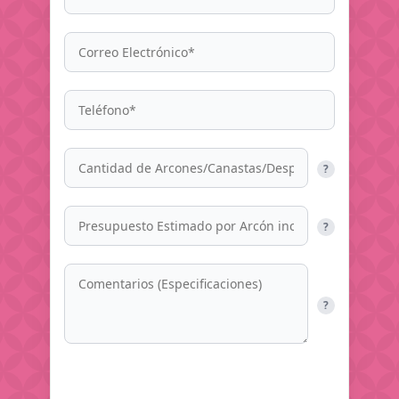
?
?
?