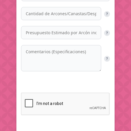
?
?
?