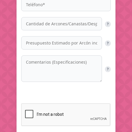
?
?
?