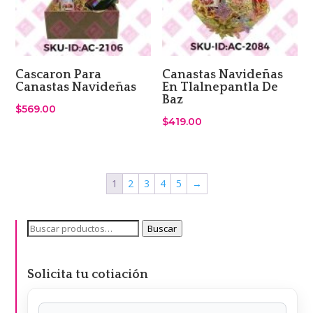
Cascaron Para
Canastas Navideñas
Canastas Navideñas
En Tlalnepantla De
Baz
$
569.00
$
419.00
1
2
3
4
5
→
Buscar
Buscar
por:
Solicita tu cotiación