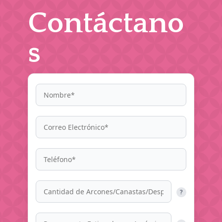
Contáctano
s
?