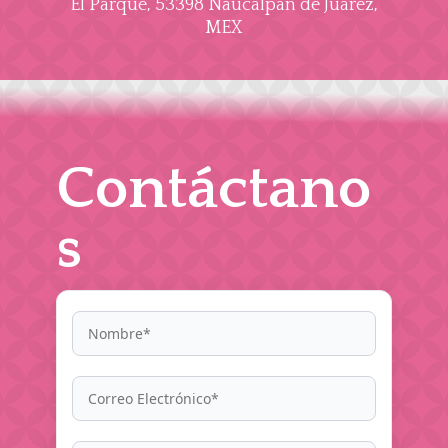
El Parque, 53398 Naucalpan de Juárez,
MEX
Contáctano
s