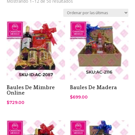
Sorted
Mostrando 1–12 de 50 resultados
by
latest
Baules De Mimbre
Baules De Madera
Online
$
699.00
$
729.00