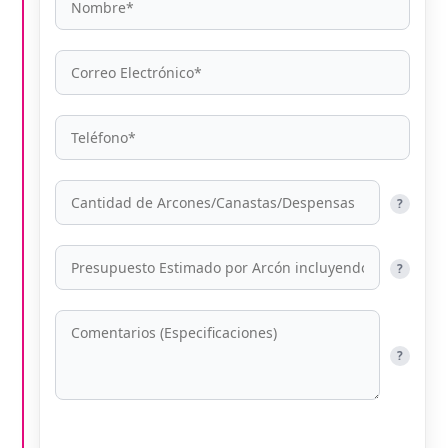
?
?
?