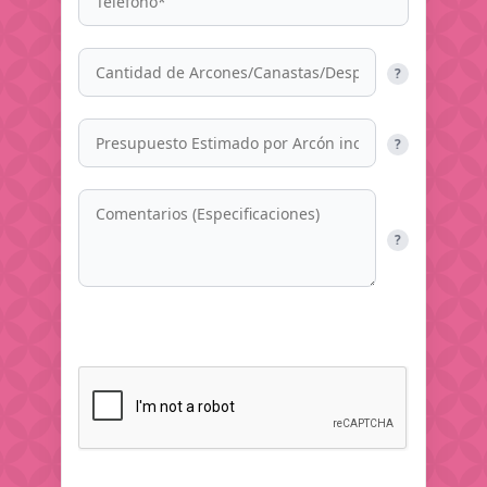
?
?
?