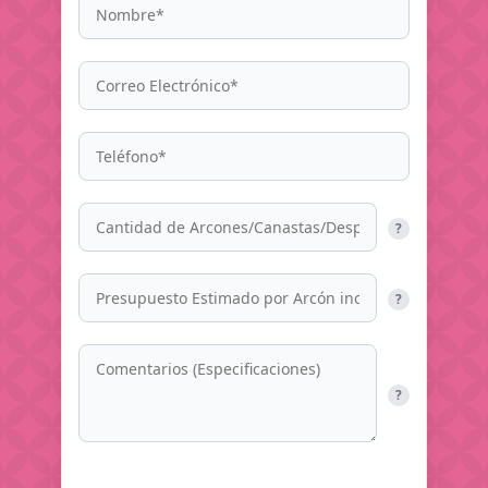
?
?
?